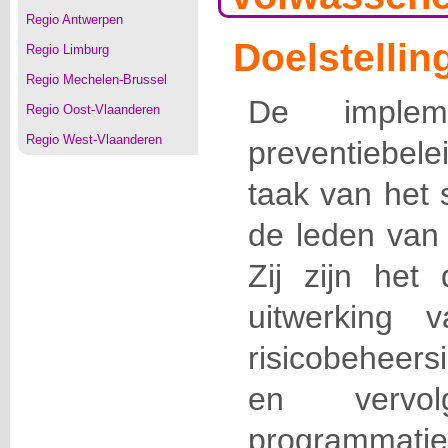
Regio Antwerpen
Doelstellin
Regio Limburg
Regio Mechelen-Brussel
De implem
Regio Oost-Vlaanderen
Regio West-Vlaanderen
preventiebel
taak van het 
de leden van 
Zij zijn het
uitwerking 
risicobeheer
en vervo
programmatie,