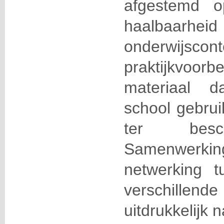
afgestemd o
haalbaa
onderwijsco
praktijkvoo
materiaal d
school gebrui
ter besch
Samenwerkin
netwerking t
verschille
uitdrukkelijk 