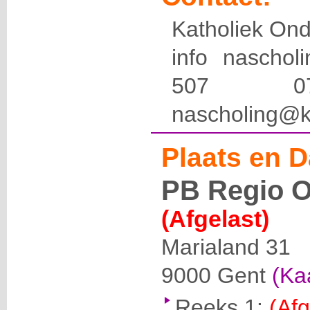
Katholiek Ond
info naschol
507 
nascholing@k
Plaats en D
PB Regio O
(Afgelast)
Marialand 31
9000
Gent
(Ka
Reeks 1:
(Afg