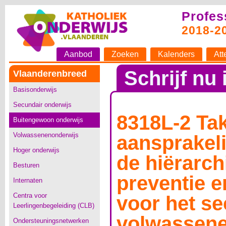
Profes
2018-2
Aanbod
Zoeken
Kalenders
Att
Schrijf nu 
Vlaanderenbreed
Basisonderwijs
Secundair onderwijs
8318L-2 Ta
Buitengewoon onderwijs
Volwassenenonderwijs
aansprakel
Hoger onderwijs
de hiërarch
Besturen
preventie 
Internaten
Centra voor
voor het se
Leerlingenbegeleiding (CLB)
volwassene
Ondersteuningsnetwerken