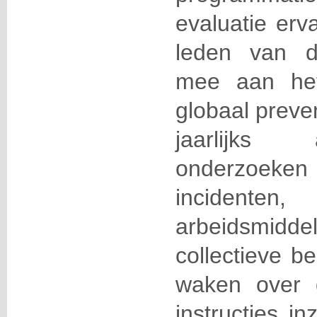
evaluatie erv
leden van de
mee aan het
globaal preve
jaarlijks 
onderzoeken
incidenten
arbeidsmidde
collectieve b
waken over 
instructies in