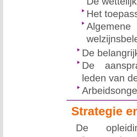
De wettelij
Het toepas
Algemene 
welzijnsbel
De belangrij
De aanspra
leden van de 
Arbeidsonge
Strategie 
De opleid