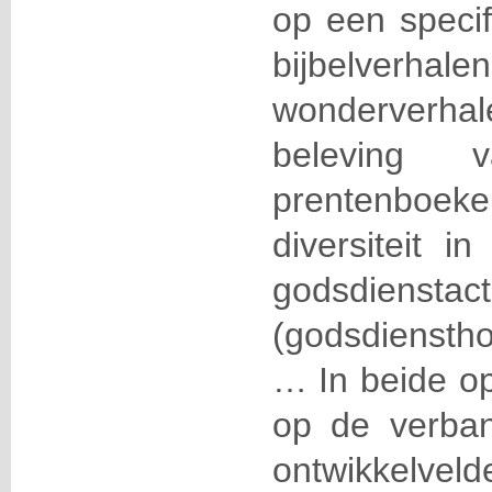
op een speci
bijbelver
wonderver
beleving va
prentenboeke
diversiteit i
godsdienstacti
(godsdienstho
… In beide op
op de verba
ontwikkelveld