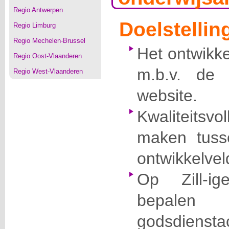
Regio Antwerpen
Doelstellin
Regio Limburg
Regio Mechelen-Brussel
Het ontwikke
Regio Oost-Vlaanderen
m.b.v. de
Regio West-Vlaanderen
website.
Kwaliteits
maken tus
ontwikkelvel
Op Zill-ig
bepale
godsdienst