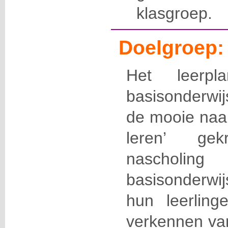
klasgroep.
Doelgroep:
Het leerpl
basisonderwijs
de mooie naam
leren’ ge
nascholing
basisonderw
hun leerling
verkennen van