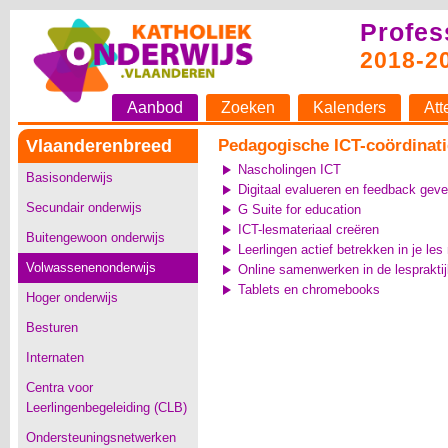
Profes
2018-2
Aanbod
Zoeken
Kalenders
Att
Vlaanderenbreed
Pedagogische ICT-coördinatie
Nascholingen ICT
Basisonderwijs
Digitaal evalueren en feedback gev
Secundair onderwijs
G Suite for education
ICT-lesmateriaal creëren
Buitengewoon onderwijs
Leerlingen actief betrekken in je le
Volwassenenonderwijs
Online samenwerken in de lespraktij
Tablets en chromebooks
Hoger onderwijs
Besturen
Internaten
Centra voor
Leerlingenbegeleiding (CLB)
Ondersteuningsnetwerken