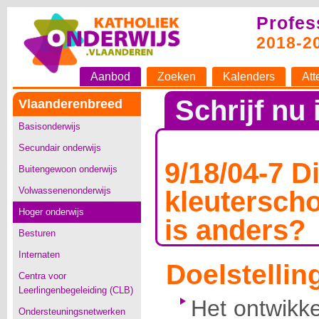
Profes
2018-2
Aanbod
Zoeken
Kalenders
Att
Schrijf nu 
Vlaanderenbreed
Basisonderwijs
Secundair onderwijs
9/18/04-7 Di
Buitengewoon onderwijs
Volwassenenonderwijs
kleuterscho
Hoger onderwijs
is anders?
Besturen
Internaten
Doelstellin
Centra voor
Leerlingenbegeleiding (CLB)
Het ontwikke
Ondersteuningsnetwerken