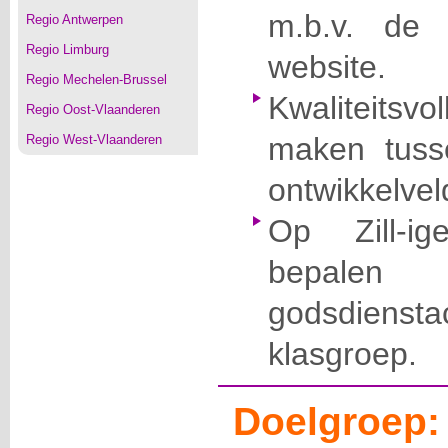
m.b.v. de
Regio Antwerpen
Regio Limburg
website.
Regio Mechelen-Brussel
Kwaliteits
Regio Oost-Vlaanderen
maken tus
Regio West-Vlaanderen
ontwikkelvel
Op Zill-ig
bepale
godsdienst
klasgroep.
Doelgroep: