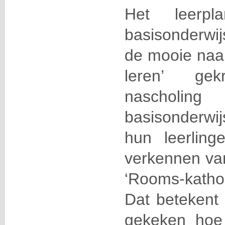
Het leerpl
basisonderwijs
de mooie naam
leren’ ge
nascholing
basisonderw
hun leerling
verkennen van
‘Rooms-kath
Dat betekent 
gekeken hoe 