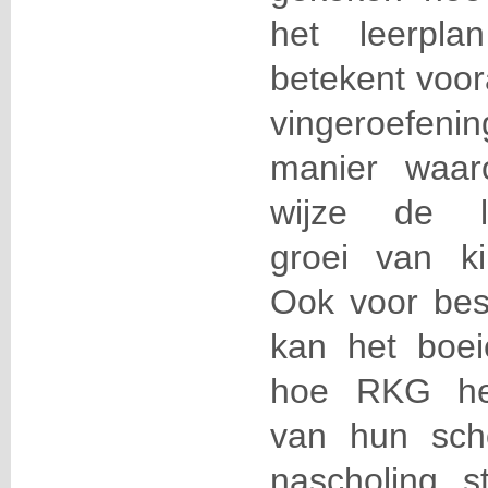
het leerpla
betekent voor
vingeroefen
manier waar
wijze de le
groei van ki
Ook voor best
kan het boei
hoe RKG het
van hun sch
nascholing 