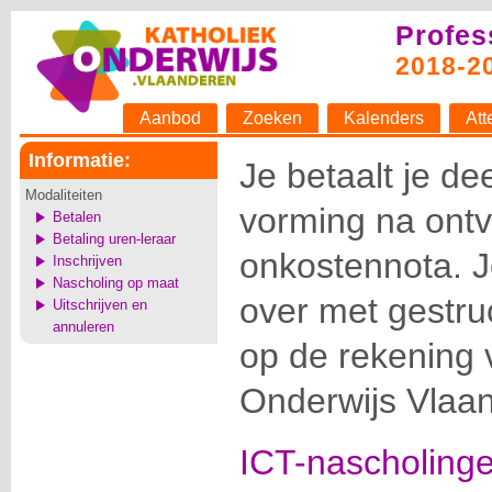
Profes
2018-2
Aanbod
Zoeken
Kalenders
Att
Informatie:
Je betaalt je d
Modaliteiten
vorming na ont
Betalen
Betaling uren-leraar
onkostennota. Je
Inschrijven
Nascholing op maat
over met gestr
Uitschrijven en
annuleren
op de rekening 
Onderwijs Vlaa
ICT-nascholinge