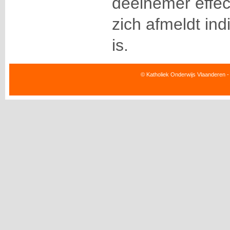
deelnemer effect
zich afmeldt in
is.
© Katholiek Onderwijs Vlaanderen -