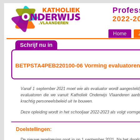
Profes
2022-2
Home
Schrijf nu in
BETPSTA4PEB220100-06 Vorming evaluatoren - 
Vanaf 1 september 2021 moet wie als evaluator wordt aangesteld, 
evaluatoren die we vanuit Katholiek Onderwijs Vlaanderen aan
krachtig personeelsbeleid uit te bouwen.
​Deze opleiding wordt in het schooljaar 2022-2023 als volgt vormg
Doelstellingen:
De nieuwe regelgeving gaat in op 1 september 2021.
Na het doorlo