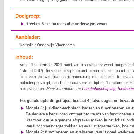
Doelgroep:
directies & bestuurders
alle onderwijsniveaus
Aanbieder:
Katholiek Onderwijs Vlaanderen
Inhoud:
Vanaf 1 september 2021 moet wie als evaluator wordt aangesteld, 
1ste lid
DRP) Die verplichting betekent echter niet dat je niet als
je binnen de twee jaar
na je aanduiding een opleiding tot eval
opleiding gevolgd, dan heb je daarvoor de tijd tot
1 september 202
niet evalueren.
Meer informatie: zie
Functiebeschrijving, function
Het gehele opleidingstraject beslaat 4 halve dagen en bevat
Module 1: juridisch-technisch kader van functioneren en e
De decretale bepalingen omtrent het traject van functioneren 
waarover kun je algemene afspraken maken in het lokaal onderh
van functioneringsgesprekken en evaluatiegesprekken, hoe maa
Module 2: functioneren en evalueren vanuit goed werkgev