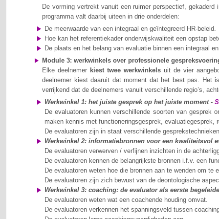
De vorming vertrekt vanuit een ruimer perspectief, gekaderd 
programma valt daarbij uiteen in drie onderdelen:
De meerwaarde van een integraal en geïntegreerd HR-beleid.
Hoe kan het referentiekader onderwijskwaliteit een opstap bete
De plaats en het belang van evaluatie binnen een integraal en
Module 3: werkwinkels over professionele gespreksvoerin
Elke deelnemer
kiest twee werkwinkels
uit de vier aangeb
deelnemer kiest daaruit dat moment dat het best pas. Het is
verrijkend dat de deelnemers vanuit verschillende regio’s, a
Werkwinkel 1: het juiste gesprek op het juiste moment -
S
De evaluatoren kunnen verschillende soorten van gesprek 
maken kennis met functioneringsgesprek, evaluatiegesprek, 
De evaluatoren zijn in staat verschillende gesprekstechnieken
Werkwinkel 2: informatiebronnen voor een kwaliteitsvol 
De evaluatoren verwerven / verfijnen inzichten in de achterl
De evaluatoren kennen de belangrijkste bronnen i.f.v. een func
De evaluatoren weten hoe die bronnen aan te wenden om te e
De evaluatoren zijn zich bewust van de deontologische aspec
Werkwinkel 3: coaching: de evaluator als eerste begeleid
De evaluatoren weten wat een coachende houding omvat.
De evaluatoren verkennen het spanningsveld tussen coaching