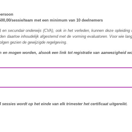
/persoon
€ 600,00/sessie/team met een minimum van 10 deelnemers
s) en secundair onderwijs (CVA), ook in het verleden, kunnen deze opleidin
rden daartoe inhoudelijk afgestemd met de vorming evaluatoren. Voor wie lan
olgen gezien de gewijzigde regelgeving.
en mogen worden, alsook een link tot registratie van aanwezigheid wo
 sessies wordt op het einde van elk trimester het certificaat uitgereikt.