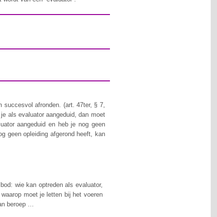
en succesvol afronden
. (
art.
47ter, § 7,
 je als evaluator aangeduid, dan moet
luator aangeduid en heb je nog geen
nog geen opleiding afgerond heeft, kan
bod: wie kan optreden als evaluator,
waarop moet je letten bij het voeren
van beroep …