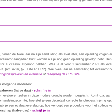
binnen de twee jaar na zijn aanduiding als evaluator, een opleiding volgen 
 evaluator aangeduid kunt worden als je
nog geen opleiding gevolgd hebt. Ben
uator succesvol afgerond hebben. Was je al vóór 1 september
2021 als eva
3. (
art.
47ter, §7, 1ste lid DRP).
Wie twee jaar na aanstelling tot evaluator 
eringsgesprekken en evaluatie
of
raadpleeg de
PRO.site
.
 de volgende modules:
valueren (halve dag) -
schrijf je in
en evalueren zullen in deze module grondig worden toegelicht. Komt o.a. aan 
andelingscomité, hoe stel je een decretaal correcte functiebeschrijving op, 
k je een evaluatieverslag op, hoe verloopt een procedure voor het college 
erschap (halve dag) -
schrijf je in