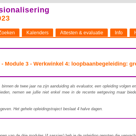
sionalisering
023
Zoeken
Kalenders
Attesten & evaluatie
Info
Module 3 - Werkwinkel 4: loopbaanbegeleiding: gro
binnen de twee jaar na zijn aanduiding als evaluator, een opleiding volgen e
bieden, ​nemen we jullie niet enkel mee in de recente wetgeving maar bie
egeven. Het gehele opleidingstraject beslaat 4 halve dagen.
pen van de drie modules (4 sessies) heb je de opleiding genoten die verwacht