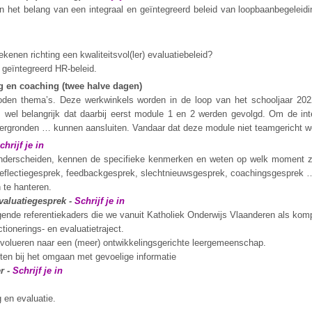
in het belang van een integraal en geïntegreerd beleid van loopbaanbegelei
kenen richting een kwaliteitsvol(ler) evaluatiebeleid?
 geïntegreerd HR-beleid.
g en coaching (twee halve dagen)
oden thema’s. Deze werkwinkels worden in de loop van het schooljaar 20
 wel belangrijk dat daarbij eerst module 1 en 2 werden gevolgd. Om de inte
chtergronden … kunnen aansluiten. Vandaar dat deze module niet teamgericht 
chrijf je in
onderscheiden, kennen de specifieke kenmerken en weten op welk moment 
reflectiegesprek, feedbackgesprek, slechtnieuwsgesprek, coachingsgesprek 
 te hanteren.
evaluatiegesprek
-
Schrijf je in
iggende referentiekaders die we vanuit Katholiek Onderwijs Vlaanderen als ko
tionerings- en evaluatietraject.
volueren naar een (meer) ontwikkelingsgerichte leergemeenschap.
ten bij het omgaan met gevoelige informatie
er
-
Schrijf je in
 en evaluatie.