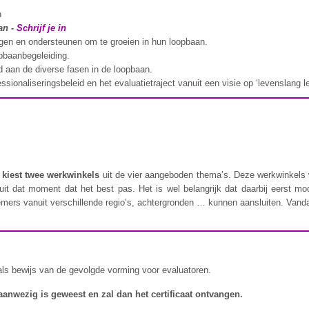
n
aan
-
Schrijf je in
gen en ondersteunen om te groeien in hun loopbaan.
pbaanbegeleiding.
d aan de diverse fasen in de loopbaan.
sionaliseringsbeleid en het evaluatietraject vanuit een visie op ‘levenslang le
r
kiest twee werkwinkels
uit de vier aangeboden thema’s. Deze werkwinkels w
it dat moment dat het best pas. Het is wel belangrijk dat daarbij eerst 
elnemers vanuit verschillende regio’s, achtergronden … kunnen aansluiten. Van
 als bewijs van de gevolgde vorming voor evaluatoren.
aanwezig is geweest en zal dan het certificaat ontvangen.