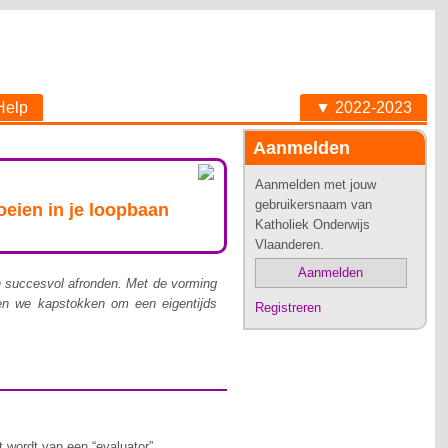
Help
▼ 2022-2023
Aanmelden
Aanmelden met jouw
gebruikersnaam van
eien in je loopbaan
Katholiek Onderwijs
Vlaanderen.
Aanmelden
n succesvol afronden. ​Met de vorming
den we kapstokken om een eigentijds
Registreren
 wordt van een “evaluator”.