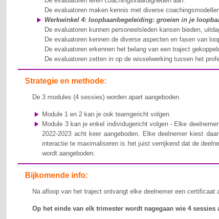
De evaluatoren leren coachingsvaardigheden aan.
De evaluatoren maken kennis met diverse coachingsmodelle
Werkwinkel 4: loopbaanbegeleiding: groeien in je loopb
De evaluatoren kunnen personeelsleden kansen bieden, uitda
De evaluatoren kennen de diverse aspecten en fasen van loo
De evaluatoren erkennen het belang van een traject gekoppel
De evaluatoren zetten in op de wisselwerking tussen het profes
Strategie en methode:
De 3 modules (4 sessies) worden apart aangeboden.
Module 1 en 2 kan je ook teamgericht volgen.
Module 3 kan je enkel individugericht volgen - Elke deelneme
2022-2023 acht keer aangeboden. Elke deelnemer kiest daaru
interactie te maximaliseren is het juist verrijkend dat de de
wordt aangeboden.
Bijkomende info:
Na afloop van het traject ontvangt elke deelnemer een certificaat
Op het einde van elk trimester wordt nagegaan wie 4 sessies 