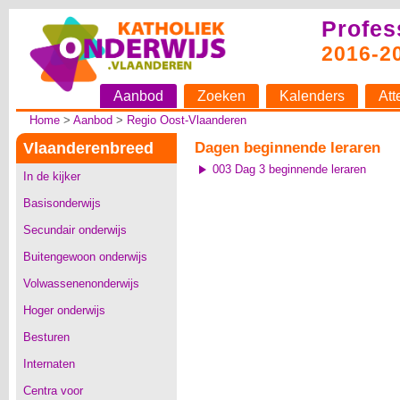
Profes
2016-2
Aanbod
Zoeken
Kalenders
Att
Home
>
Aanbod
>
Regio Oost-Vlaanderen
Vlaanderenbreed
Dagen beginnende leraren
003 Dag 3 beginnende leraren
In de kijker
Basisonderwijs
Secundair onderwijs
Buitengewoon onderwijs
Volwassenenonderwijs
Hoger onderwijs
Besturen
Internaten
Centra voor