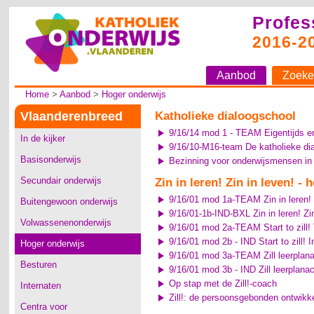
Profes
2016-2
Aanbod
Zoeke
Home
>
Aanbod
>
Hoger onderwijs
Vlaanderenbreed
Katholieke dialoogschool
9/16/14 mod 1 - TEAM Eigentijds en 
In de kijker
9/16/10-M16-team De katholieke dial
Basisonderwijs
Bezinning voor onderwijsmensen in
Secundair onderwijs
Zin in leren! Zin in leven! 
9/16/01 mod 1a-TEAM Zin in leren! Z
Buitengewoon onderwijs
9/16/01-1b-IND-BXL Zin in leren! Zin
Volwassenenonderwijs
9/16/01 mod 2a-TEAM Start to zill!
9/16/01 mod 2b - IND Start to zill! I
Hoger onderwijs
9/16/01 mod 3a-TEAM Zill leerplan
Besturen
9/16/01 mod 3b - IND Zill leerplana
Op stap met de Zill!-coach
Internaten
Zill!: de persoonsgebonden ontwikkel
Centra voor