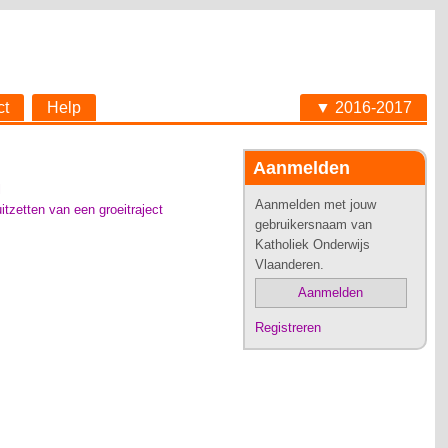
ct
Help
▼ 2016-2017
Aanmelden
l
Aanmelden met jouw
itzetten van een groeitraject
gebruikersnaam van
Katholiek Onderwijs
Vlaanderen.
Aanmelden
Registreren