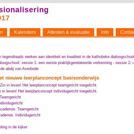
sionalisering
017
n
Kalenders
Attesten & evaluatie
Info
Conta
tegendraads werken aan identiteit en kwaliteit in de katholieke dialoogschoo
oogschool: sessie 1: een eerste praktijkgerelateerde verkenning - sessie 2: u
 de abdij van Averbode
- het nieuwe leerplanconcept basisonderwijs
in in leven! Het leerplanconcept teamgericht toegelicht.
 in leven! Het leerplanconcept individugericht toegelicht.
 Teamgericht
ndividugericht
academie. Teamgericht
cademie. Individugericht
ing in de kijker