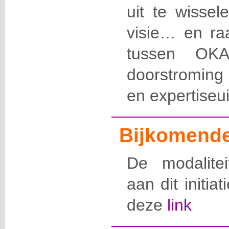
uit te wissel
visie… en ra
tussen OK
doorstroming
en expertiseui
Bijkomende
De modalite
aan dit initia
deze
link