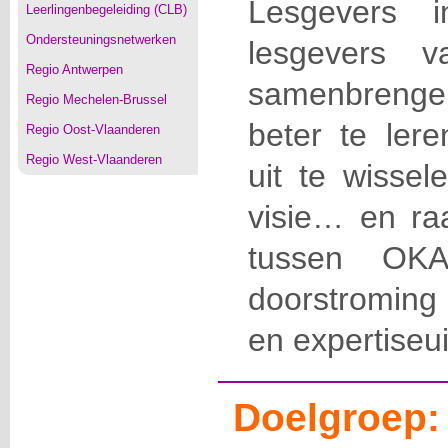
Lesgevers
Leerlingenbegeleiding (CLB)
Ondersteuningsnetwerken
lesgevers
Regio Antwerpen
samenbrengen
Regio Mechelen-Brussel
beter te lere
Regio Oost-Vlaanderen
Regio West-Vlaanderen
uit te wissel
visie… en ra
tussen OK
doorstroming
en expertiseui
Doelgroep: