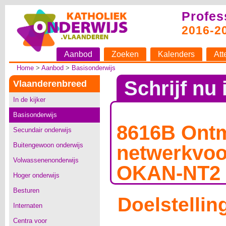
Profes
2016-2
Aanbod
Zoeken
Kalenders
Att
Home
>
Aanbod
>
Basisonderwijs
Schrijf nu 
Vlaanderenbreed
In de kijker
Basisonderwijs
8616B Ontm
Secundair onderwijs
Buitengewoon onderwijs
netwerkvo
Volwassenenonderwijs
OKAN-NT2
Hoger onderwijs
Besturen
Doelstellin
Internaten
Centra voor