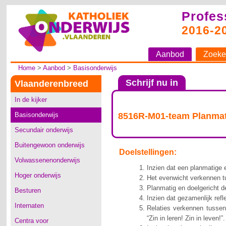
Profes
2016-2
Aanbod
Zoeke
Home
>
Aanbod
>
Basisonderwijs
Schrijf nu in
Vlaanderenbreed
In de kijker
Basisonderwijs
8516R-M01-team Planmatig
Secundair onderwijs
Buitengewoon onderwijs
Doelstellingen:
Volwassenenonderwijs
Inzien dat een planmatige 
Hoger onderwijs
Het evenwicht verkennen tu
Planmatig en doelgericht d
Besturen
Inzien dat gezamenlijk refl
Internaten
Relaties verkennen tussen
“Zin in leren! Zin in leven!”.
Centra voor