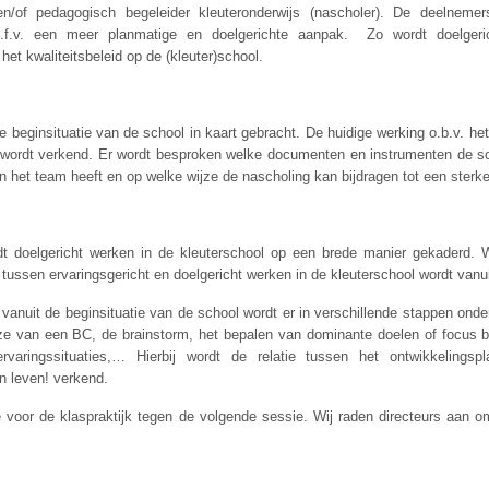
en/of pedagogisch begeleider kleuteronderwijs (nascholer). De deelnemer
 i.f.v. een meer planmatige en doelgerichte aanpak. Zo wordt doelger
het kwaliteitsbeleid op de (kleuter)school.
e beginsituatie van de school in kaart gebracht. De huidige werking o.b.v. he
n wordt verkend. Er wordt besproken welke documenten en instrumenten de s
n het team heeft en op welke wijze de nascholing kan bijdragen tot een sterke
 doelgericht werken in de kleuterschool op een brede manier gekaderd. W
tussen ervaringsgericht en doelgericht werken in de kleuterschool wordt vanui
anuit de beginsituatie van de school wordt er in verschillende stappen onde
uze van een BC, de brainstorm, het bepalen van dominante doelen of focus b
varingssituaties,… Hierbij wordt de relatie tussen het ontwikkelingsp
in leven! verkend.
 voor de klaspraktijk tegen de volgende sessie. Wij raden directeurs aan o