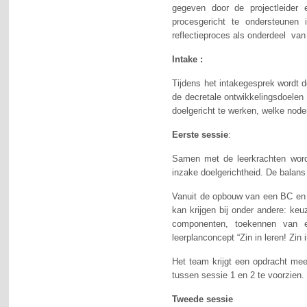
gegeven door de projectleider 
procesgericht te ondersteunen
reflectieproces als onderdeel van 
Intake :
Tijdens het intakegesprek wordt d
de decretale ontwikkelingsdoele
doelgericht te werken, welke node
Eerste sessie
:
Samen met de leerkrachten wordt
inzake doelgerichtheid. De balans 
Vanuit de opbouw van een BC en v
kan krijgen bij onder andere: ke
componenten, toekennen van er
leerplanconcept “Zin in leren! Zin 
Het team krijgt een opdracht mee
tussen sessie 1 en 2 te voorzien.
Tweede sessie