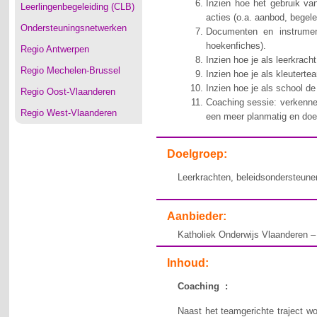
Inzien hoe het gebruik van
Leerlingenbegeleiding (CLB)
acties (o.a. aanbod, begel
Ondersteuningsnetwerken
Documenten en instrumen
hoekenfiches).
Regio Antwerpen
Inzien hoe je als leerkrac
Regio Mechelen-Brussel
Inzien hoe je als kleutert
Inzien hoe je als school d
Regio Oost-Vlaanderen
Coaching sessie: verkennen
Regio West-Vlaanderen
een meer planmatig en doe
Doelgroep:
Leerkrachten, beleidsondersteuner
Aanbieder:
Katholiek Onderwijs Vlaanderen –
Inhoud:
Coaching :
Naast het teamgerichte traject wo