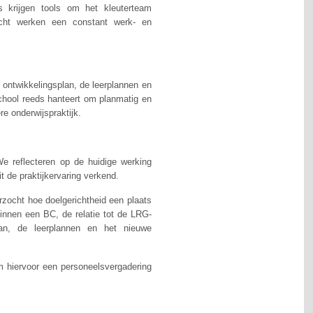
s krijgen tools om het kleuterteam
icht werken een constant werk- en
t ontwikkelingsplan, de leerplannen en
chool reeds hanteert om planmatig en
re onderwijspraktijk.
e reflecteren op de huidige werking
t de praktijkervaring verkend.
rzocht hoe doelgerichtheid een plaats
innen een BC, de relatie tot de LRG-
lan, de leerplannen en het nieuwe
m hiervoor een personeelsvergadering