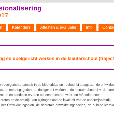
sionalisering
017
n
Kalenders
Attesten & evaluatie
Info
Conta
 en doelgericht werken in de kleuterschool (traject
en doelgerichte aanpak in de kleuterklas en –school bijdraagt aan de ontwikkel
ssen ervaringsgericht en doelgericht werken in de kleuterschool i.f.v. de har
enken en handelen ervaren als een constant werk- en reflectieproces.
ecteren op de praktijk kan bijdragen aan de kwaliteit van de onderwijspraktijk.
 het Ontwikkelingsplan, de decretale ontwikkelingsdoelen, de huidige leerp