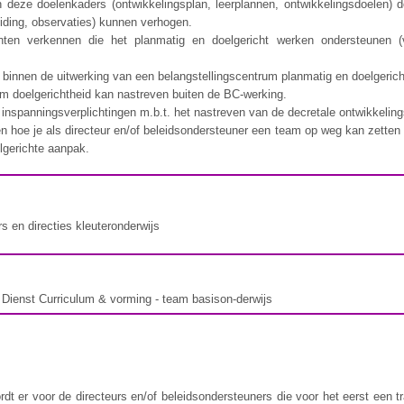
 deze doelenkaders (ontwikkelingsplan, leerplannen, ontwikkelingsdoelen) d
eiding, observaties) kunnen verhogen.
ten verkennen die het planmatig en doelgericht werken ondersteunen 
ht binnen de uitwerking van een belangstellingscentrum planmatig en doelgeric
eam doelgerichtheid kan nastreven buiten de BC-werking.
e inspanningsverplichtingen m.b.t. het nastreven van de decretale ontwikkeli
 hoe je als directeur en/of beleidsondersteuner een team op weg kan zetten e
lgerichte aanpak.
s en directies kleuteronderwijs
 Dienst Curriculum & vorming - team basison-derwijs
rdt er voor de directeurs en/of beleidsondersteuners die voor het eerst een 