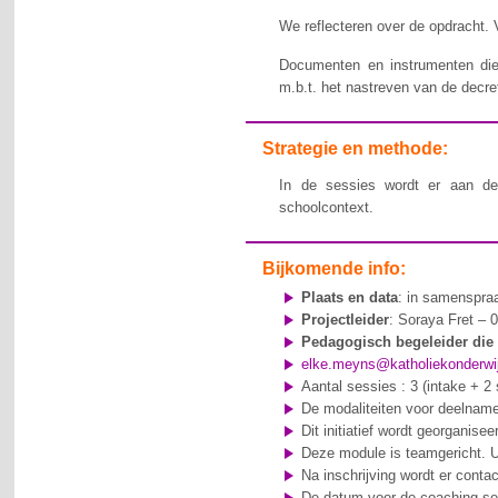
We reflecteren over de opdracht. 
Documenten en instrumenten die 
m.b.t. het nastreven van de decre
Strategie en methode:
In de sessies wordt er aan de
schoolcontext.
Bijkomende info:
Plaats en data
: in samenspra
Projectleider
: Soraya Fret – 
Pedagogisch begeleider die 
elke.meyns@katholiekonderwi
Aantal sessies : 3 (intake + 2
De modaliteiten voor deelname 
Dit initiatief wordt georganis
Deze module is teamgericht. U 
Na inschrijving wordt er cont
De datum voor de coaching se