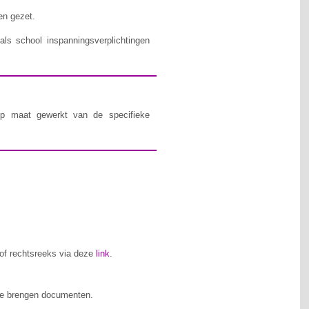
en gezet.
ls school inspanningsverplichtingen
op maat gewerkt van de specifieke
’ of rechtsreeks via deze
link
.
 te brengen documenten.