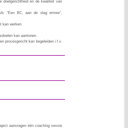
e doelgerichtheid en de kwaliteit van
(vb: “Een BC, aan de slag ermee”,
ht kan werken.
ngsdoelen kan aantonen.
n procesgericht kan begeleiden i.f.v.
traject aanvragen één coaching sessie