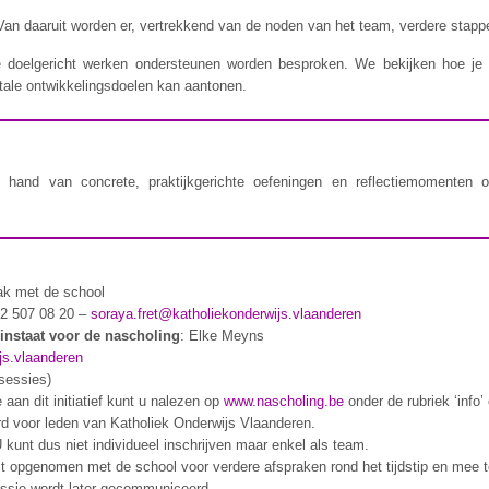
Van daaruit worden er, vertrekkend van de noden van het team, verdere stapp
doelgericht werken ondersteunen worden besproken. We bekijken hoe je a
tale ontwikkelingsdoelen kan aantonen.
 hand van concrete, praktijkgerichte oefeningen en reflectiemomenten 
ak met de school
02 507 08 20 –
soraya.fret@katholiekonderwijs.vlaanderen
instaat voor de nascholing
: Elke Meyns
js.vlaanderen
 sessies)
aan dit initiatief kunt u nalezen op
www.nascholing.be
onder de rubriek ‘info
eerd voor leden van Katholiek Onderwijs Vlaanderen.
kunt dus niet individueel inschrijven maar enkel als team.
act opgenomen met de school voor verdere afspraken rond het tijdstip en mee
ssie wordt later gecommuniceerd.