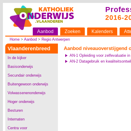
Profes
2016-2
Aanbod
Zoeken
Kalenders
Att
Home
>
Aanbod
>
Regio Antwerpen
Vlaanderenbreed
Aanbod niveauoverstijgend 
AN-1 Opleiding voor zelfevaluatie i
In de kijker
AN-2 Datagebruik en kwaliteitsontwi
Basisonderwijs
Secundair onderwijs
Buitengewoon onderwijs
Volwassenenonderwijs
Hoger onderwijs
Besturen
Internaten
Centra voor