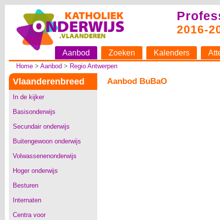
Profes
2016-2
Aanbod
Zoeken
Kalenders
Att
Home
>
Aanbod
>
Regio Antwerpen
Vlaanderenbreed
Aanbod BuBaO
In de kijker
Basisonderwijs
Secundair onderwijs
Buitengewoon onderwijs
Volwassenenonderwijs
Hoger onderwijs
Besturen
Internaten
Centra voor