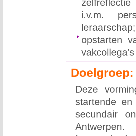
zelfreflec
i.v.m. per
leraarschap;
opstarten 
vakcollega’s
Doelgroep:
Deze vorming
startende en 
secundair o
Antwerpe