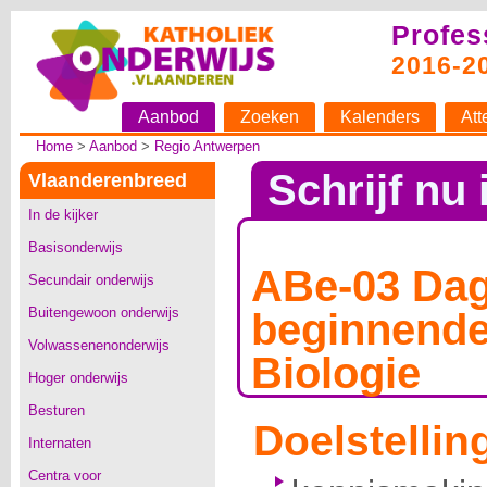
Profes
2016-2
Aanbod
Zoeken
Kalenders
Att
Home
>
Aanbod
>
Regio Antwerpen
Schrijf nu 
Vlaanderenbreed
In de kijker
Basisonderwijs
ABe-03 Da
Secundair onderwijs
Buitengewoon onderwijs
beginnende
Volwassenenonderwijs
Biologie
Hoger onderwijs
Besturen
Doelstellin
Internaten
Centra voor