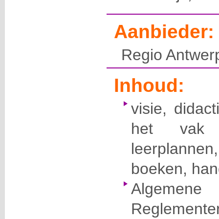
Aanbieder:
Regio Antwerp
Inhoud:
visie, didac
het vak
leerplann
boeken, han
Algemen
Reglementer