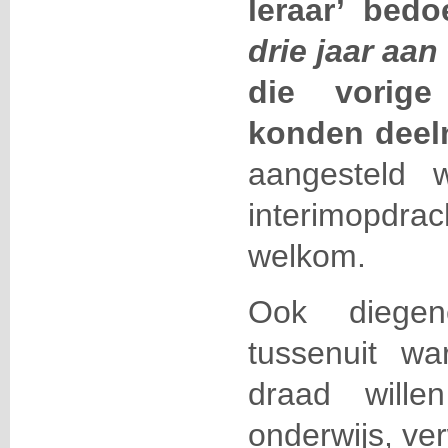
leraar’ bed
drie jaar aan
die vorige
konden dee
aangesteld 
interimopdrach
welkom.
Ook diege
tussenuit w
draad will
onderwijs, ve