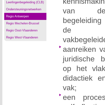
kennismaki
Leerlingenbegeleiding (CLB)
van de 
Ondersteuningsnetwerken
Regio Antwerpen
begeleiding
Regio Mechelen-Brussel
de resp
Regio Oost-Vlaanderen
vakbegeleide
Regio West-Vlaanderen
aanreiken va
juridische b
op het vlak
didactiek e
vak;
een proces