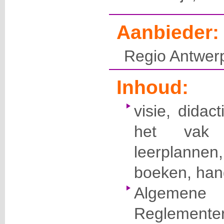
Aanbieder:
Regio Antwerp
Inhoud:
visie, didac
het vak
leerplann
boeken, han
Algemen
Reglementer