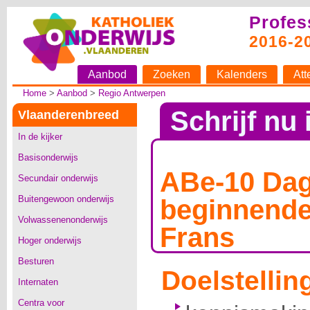
Profes
2016-2
Aanbod
Zoeken
Kalenders
Att
Home
>
Aanbod
>
Regio Antwerpen
Schrijf nu 
Vlaanderenbreed
In de kijker
Basisonderwijs
ABe-10 Da
Secundair onderwijs
Buitengewoon onderwijs
beginnende
Volwassenenonderwijs
Frans
Hoger onderwijs
Besturen
Doelstellin
Internaten
Centra voor