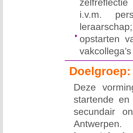
zelfreflec
i.v.m. per
leraarschap;
opstarten 
vakcollega’s
Doelgroep:
Deze vorming
startende en 
secundair o
Antwerpe