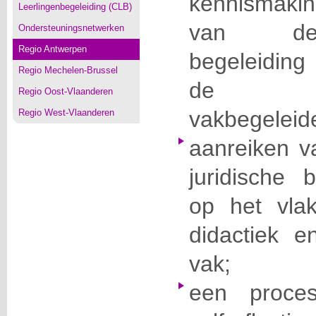
kennismaki
Leerlingenbegeleiding (CLB)
van de 
Ondersteuningsnetwerken
Regio Antwerpen
begeleiding
Regio Mechelen-Brussel
de resp
Regio Oost-Vlaanderen
vakbegeleide
Regio West-Vlaanderen
aanreiken va
juridische b
op het vlak
didactiek e
vak;
een proces