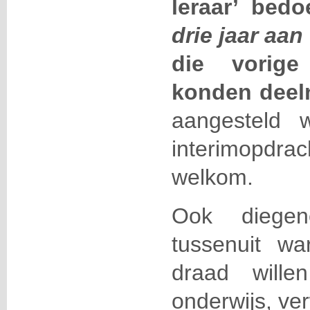
leraar’ bed
drie jaar aan
die vorige
konden dee
aangesteld 
interimopdrach
welkom.
Ook diege
tussenuit w
draad will
onderwijs, ve