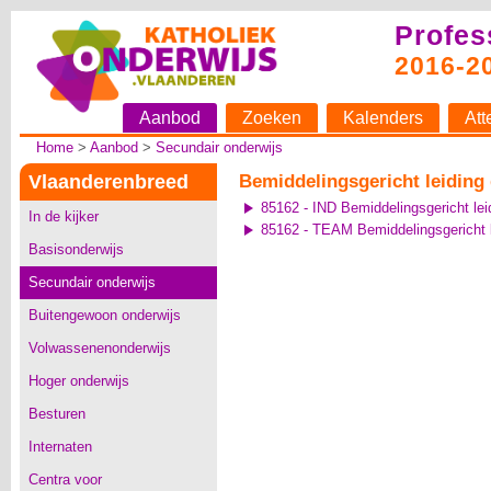
Profes
2016-2
Aanbod
Zoeken
Kalenders
Att
Home
>
Aanbod
>
Secundair onderwijs
Vlaanderenbreed
Bemiddelingsgericht leiding
85162 - IND Bemiddelingsgericht le
In de kijker
85162 - TEAM Bemiddelingsgericht 
Basisonderwijs
Secundair onderwijs
Buitengewoon onderwijs
Volwassenenonderwijs
Hoger onderwijs
Besturen
Internaten
Centra voor