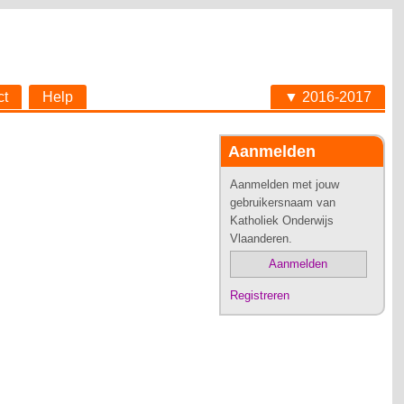
ct
Help
▼ 2016-2017
Aanmelden
Aanmelden met jouw
gebruikersnaam van
Katholiek Onderwijs
Vlaanderen.
Aanmelden
Registreren