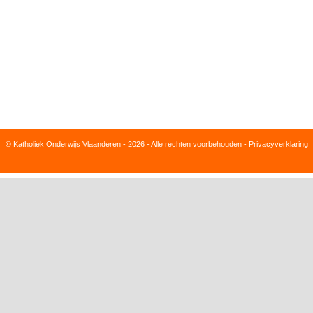
© Katholiek Onderwijs Vlaanderen - 2026 - Alle rechten voorbehouden -
Privacyverklaring