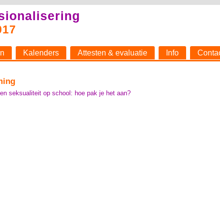
sionalisering
017
n
Kalenders
Attesten & evaluatie
Info
Conta
ming
 seksualiteit op school: hoe pak je het aan?