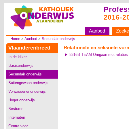
Profes
2016-2
Aanbod
Zoeke
Home
>
Aanbod
>
Secundair onderwijs
Vlaanderenbreed
Relationele en seksuele vor
8316B-TEAM Omgaan met relaties en
In de kijker
Basisonderwijs
Secundair onderwijs
Buitengewoon onderwijs
Volwassenenonderwijs
Hoger onderwijs
Besturen
Internaten
Centra voor