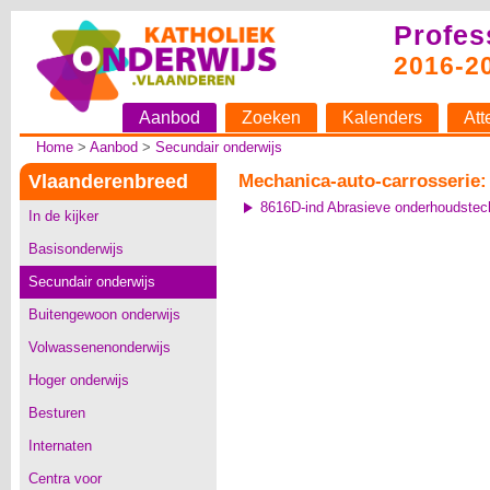
Profes
2016-2
Aanbod
Zoeken
Kalenders
Att
Home
>
Aanbod
>
Secundair onderwijs
Vlaanderenbreed
Mechanica-auto-carrosserie:
8616D-ind Abrasieve onderhoudstech
In de kijker
Basisonderwijs
Secundair onderwijs
Buitengewoon onderwijs
Volwassenenonderwijs
Hoger onderwijs
Besturen
Internaten
Centra voor