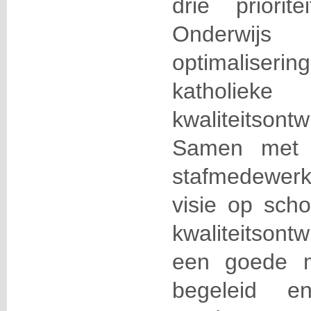
drie priorit
Onderwij
optimaliserin
katholieke
kwaliteitsontw
Samen met l
stafmedewer
visie op sch
kwaliteitsontw
een goede m
begeleid e