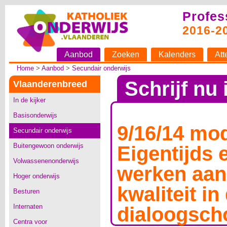
Profes
2016-2
Aanbod
Zoeken
Kalenders
Att
Home
>
Aanbod
>
Secundair onderwijs
Schrijf nu 
Vlaanderenbreed
In de kijker
Basisonderwijs
9/16/14 mo
Secundair onderwijs
Buitengewoon onderwijs
Eigentijds 
Volwassenenonderwijs
werken aan 
Hoger onderwijs
kwaliteit in
Besturen
Internaten
dialoogsch
Centra voor