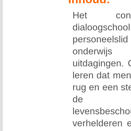
Het conc
dialoogsc
personeelsli
onderwijs
uitdagingen. 
leren dat men
rug en een s
de pe
levensbeschou
verhelderen 