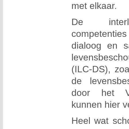
met elkaar.
De interlev
competentie
dialoog en 
levensbesch
(ILC-DS), zo
de levensbe
door het V
kunnen hier v
Heel wat sch