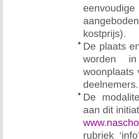
eenvoudig
aangebode
kostprijs).
De plaats en
worden in
woonplaats 
deelnemers.
De modalit
aan dit initi
www.naschol
rubriek ‘inf