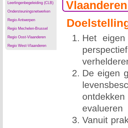
Vlaanderen
Leerlingenbegeleiding (CLB)
Ondersteuningsnetwerken
Doelstellin
Regio Antwerpen
Regio Mechelen-Brussel
Het eigen 
Regio Oost-Vlaanderen
Regio West-Vlaanderen
perspec
verhelderen
De eigen g
levensbesc
ontdekke
evalueren
Vanuit pra