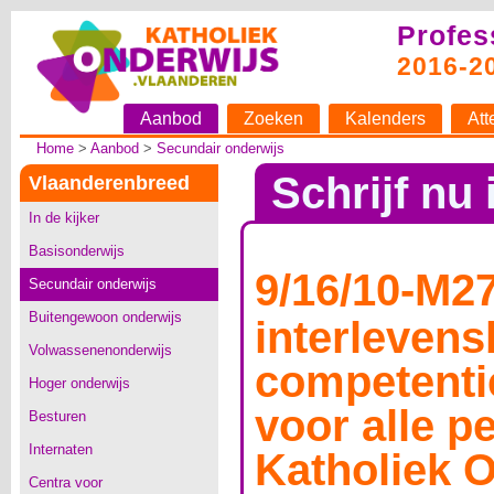
Profes
2016-2
Aanbod
Zoeken
Kalenders
Att
Home
>
Aanbod
>
Secundair onderwijs
Schrijf nu 
Vlaanderenbreed
In de kijker
Basisonderwijs
9/16/10-M27
Secundair onderwijs
Buitengewoon onderwijs
interleven
Volwassenenonderwijs
competenti
Hoger onderwijs
voor alle p
Besturen
Internaten
Katholiek 
Centra voor