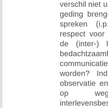
verschil niet 
geding bren
spreken (i.
respect voo
de (inter-) 
bedacht
communicati
worden? Indi
observatie en
op we
interlevensbe