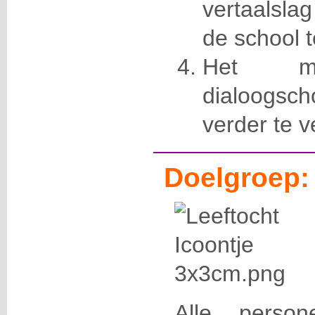
vertaalsla
de school 
Het mod
dialoogsch
verder te 
Doelgroep:
Alle person