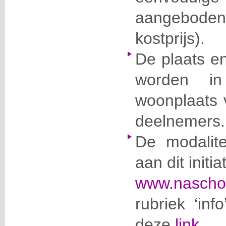
aangebode
kostprijs).
De plaats en
worden in
woonplaats 
deelnemers.
De modalit
aan dit initi
www.naschol
rubriek ‘inf
deze
link.