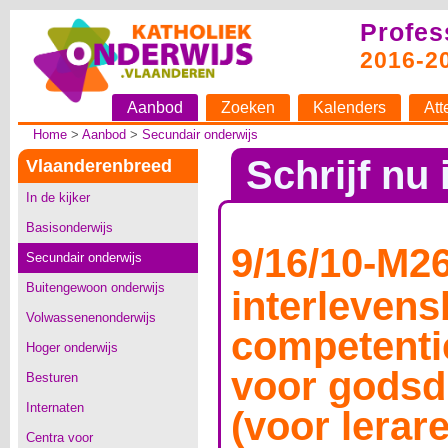
Profes
2016-2
Aanbod
Zoeken
Kalenders
Att
Home
>
Aanbod
>
Secundair onderwijs
Schrijf nu 
Vlaanderenbreed
In de kijker
Basisonderwijs
9/16/10-M26
Secundair onderwijs
Buitengewoon onderwijs
interleven
Volwassenenonderwijs
competenti
Hoger onderwijs
voor godsd
Besturen
Internaten
(voor lerare
Centra voor