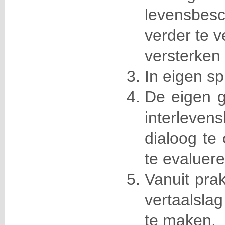
levensbesc
verder te v
versterken
In eigen spi
De eigen g
interleven
dialoog te 
te evaluer
Vanuit pra
vertaalsla
te maken.