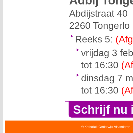
Adbij Tong
Abdijstraat 40
2260
Tongerlo
Reeks 5:
(Afg
vrijdag 3 fe
tot 16:30
(A
dinsdag 7 m
tot 16:30
(A
Schrijf nu 
© Katholiek Onderwijs Vlaanderen -