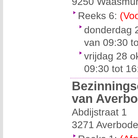
9250
Waasmun
Reeks 6:
(Voo
donderdag 
van 09:30 to
vrijdag 28 
09:30 tot 16
Bezinnings
van Averb
Abdijstraat 1
3271
Averbod