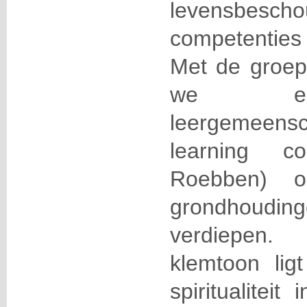
levensbescho
competenties
Met de groe
we een
leergemeen
learning c
Roebben) o
grondhoudi
verdiepen.
klemtoon lig
spiritualitei