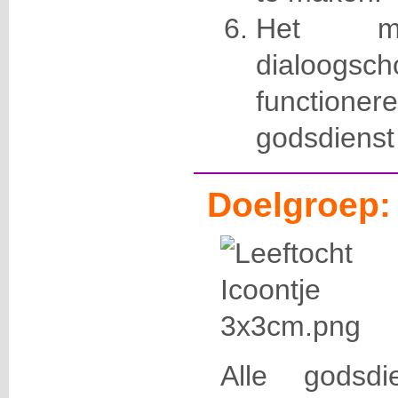
Het mod
dialoog
functio
godsdienst
Doelgroep:
Alle godsdi