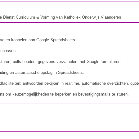
e Dienst Curriculum & Vorming van Katholiek Onderwijs Vlaanderen
ive en koppelen aan Google Spreadsheets.
anpassen.
turen, polls houden, gegevens verzamelen met Google formulieren.
eiding en automatische opslag in Spreadsheets.
faciliteiten: antwoorden bekijken in realtime, automatische overzichten, quote
-ons om keuzemogelijkheden te beperken en bevestigingsmails te sturen.