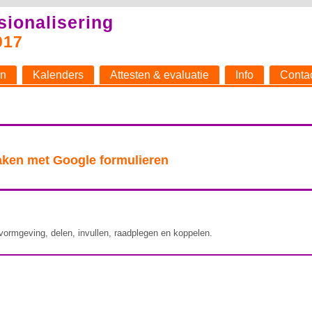
sionalisering
017
n
Kalenders
Attesten & evaluatie
Info
Conta
aken met Google formulieren
ormgeving, delen, invullen, raadplegen en koppelen.