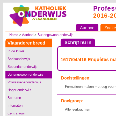
Profes
2016-2
Aanbod
Zoeke
Home
>
Aanbod
>
Buitengewoon onderwijs
Schrijf nu in
Vlaanderenbreed
In de kijker
Basisonderwijs
1617/04/416 Enquêtes m
Secundair onderwijs
Buitengewoon onderwijs
Doelstellingen:
Volwassenenonderwijs
Formulieren maken met oog voor v
Hoger onderwijs
Besturen
Doelgroep:
Internaten
Alle leerkrachten
Centra voor