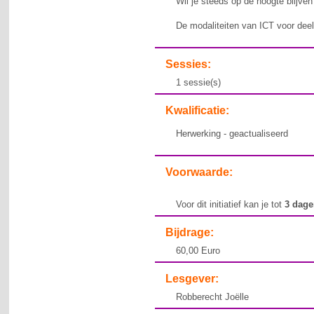
Wil je steeds op de hoogte blijve
De modaliteiten van ICT voor deel
Sessies:
1 sessie(s)
Kwalificatie:
Herwerking - geactualiseerd
Voorwaarde:
Voor dit initiatief kan je tot
3 dag
Bijdrage:
60,00 Euro
Lesgever:
Robberecht Joëlle