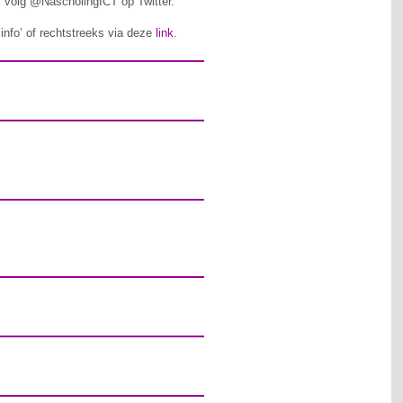
 volg @NascholingICT op Twitter.
‘info’ of rechtstreeks via deze
link
.