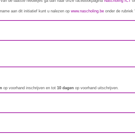
n van de laatste nieuwtjes ga dan naar onze facebookpagina
Nascholing ICT
of
name aan dit initiatief kunt u nalezen op
www.nascholing.be
onder de rubriek 
en
op voorhand inschrijven en tot
10 dagen
op voorhand uitschrijven.