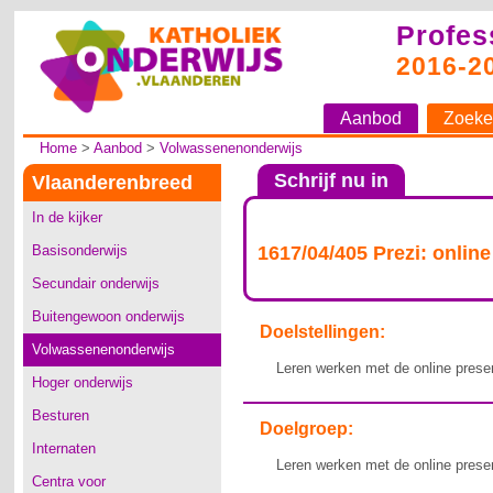
Profes
2016-2
Aanbod
Zoeke
Home
>
Aanbod
>
Volwassenenonderwijs
Schrijf nu in
Vlaanderenbreed
In de kijker
Basisonderwijs
1617/04/405 Prezi: online
Secundair onderwijs
Buitengewoon onderwijs
Doelstellingen:
Volwassenenonderwijs
Leren werken met de online presen
Hoger onderwijs
Besturen
Doelgroep:
Internaten
Leren werken met de online presen
Centra voor