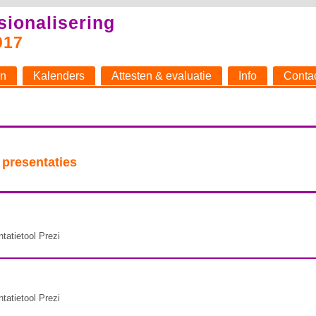
sionalisering
017
n
Kalenders
Attesten & evaluatie
Info
Conta
 presentaties
tatietool Prezi
tatietool Prezi