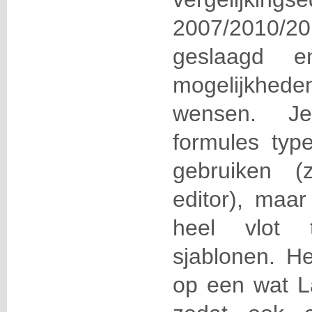
2007/2010/2
geslaagd e
mogelijkhed
wensen. J
formules typ
gebruiken (
editor), maa
heel vlot 
sjablonen. H
op een wat L