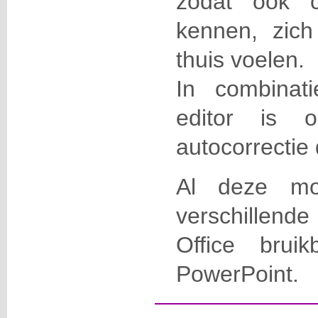
zodat ook c
kennen, zich
thuis voelen.
In combinat
editor is 
autocorrectie
Al deze mog
verschillend
Office brui
PowerPoint.