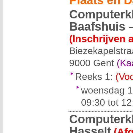
Plaats en D
Computerkl
Baafshuis –
(Inschrijven 
Biezekapelstra
9000
Gent
(Ka
Reeks 1:
(Voo
woensdag 1
09:30 tot 12
Computerk
Hasselt
(Afg