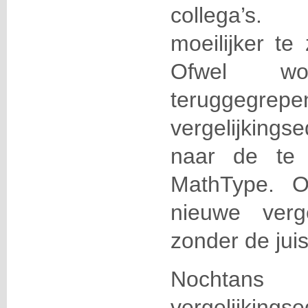
collega’s. 
moeilijker te
Ofwel w
teruggegrep
vergelijkingse
naar de te 
MathType. O
nieuwe verge
zonder de jui
Nochta
vergelijkings