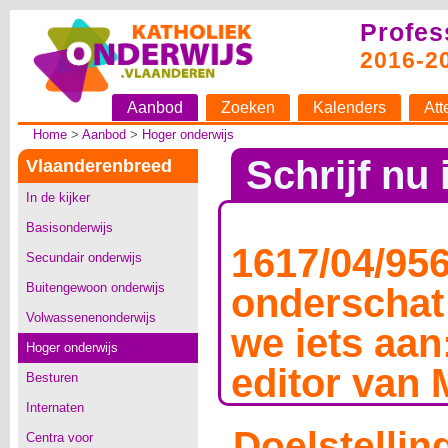
Profes
2016-2
Aanbod
Zoeken
Kalenders
Att
Home
>
Aanbod
>
Hoger onderwijs
Schrijf nu 
Vlaanderenbreed
In de kijker
Basisonderwijs
1617/04/95
Secundair onderwijs
Buitengewoon onderwijs
onderschat
Volwassenenonderwijs
we iets aan
Hoger onderwijs
editor van 
Besturen
Internaten
Doelstellin
Centra voor