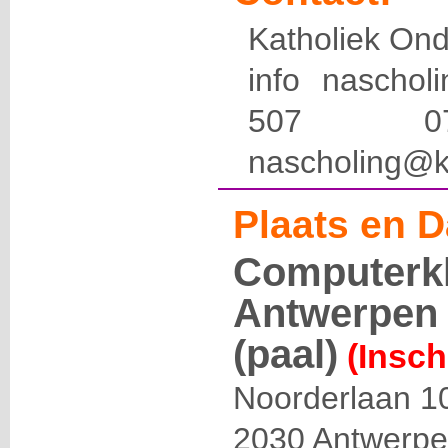
Katholiek Ond
info naschol
507 
nascholing@k
Plaats en D
Computerk
Antwerpen 
(paal)
(Insch
Noorderlaan 1
2030
Antwerp