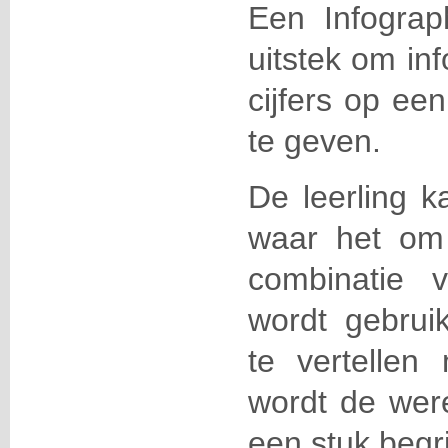
Een Infograp
uitstek om in
cijfers op ee
te geven.
De leerling k
waar het om
combinatie 
wordt gebrui
te vertellen
wordt de were
een stuk begrij