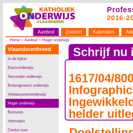
Profes
2016-2
Aanbod
Zoeken
Kalenders
Att
Home
>
Aanbod
>
Hoger onderwijs
Schrijf nu 
Vlaanderenbreed
In de kijker
Basisonderwijs
1617/04/800
Secundair onderwijs
Buitengewoon onderwijs
Infographic
Volwassenenonderwijs
Ingewikkel
Hoger onderwijs
helder uitl
Besturen
Internaten
Doelstellin
Centra voor