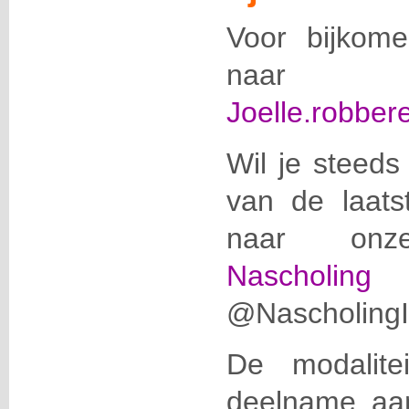
Voor bijkom
naar
Joelle.robber
Wil je steeds
van de laats
naar onze
Nascholing
@NascholingIC
De modalite
deelname aan 