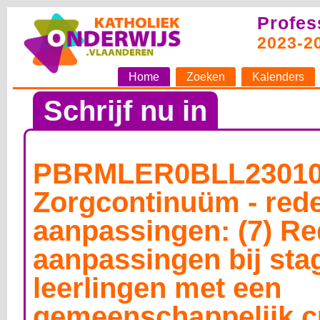
Profes
2023-2
Home
Zoeken
Kalenders
Schrijf nu in
PBRMLER0BLL230108
Zorgcontinuüm - rede
aanpassingen: (7) Re
aanpassingen bij sta
leerlingen met een
gemeenschappelijk c