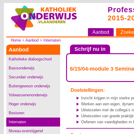
Profes
2015-2
Aanbod
Zoeke
Home
>
Aanbod
>
Internaten
Schrijf nu in
Aanbod
Katholieke dialoogschool
Basisonderwijs
6/15/04-module 3 Semina
Secundair onderwijs
Buitengewoon onderwijs
Doelstellingen:
Volwassenenonderwijs
Inzicht krijgen in mijn sterke
Hoger onderwijs
Werken aan een eigen, dynamis
Uitwisselen met de collega’s 
Besturen
Uitwisselen van goede praktij
Internaten
Oefenen van vaardigheden m.b
Niveau-overstijgend