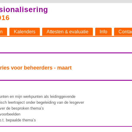
sionalisering
016
n
Kalenders
Attesten & evaluatie
Info
Conta
ries voor beheerders - maart
 punten en mijn werkpunten als leidinggevende
ch leertraject onder begeleiding van de lesgever
over de besproken thema’s
kvoorbeelden
.t. bepaalde thema’s