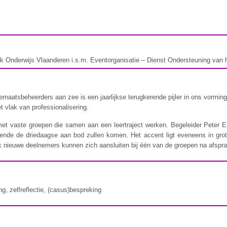
iek Onderwijs Vlaanderen i.s.m. Eventorganisatie – Dienst Ondersteuning van 
ernaatsbeheerders aan zee is een jaarlijkse terugkerende pijler in ons vorm
t vlak van professionalisering.
et vaste groepen die samen aan een leertraject werken. Begeleider Peter E
ende de driedaagse aan bod zullen komen. Het accent ligt eveneens in gro
ok nieuwe deelnemers kunnen zich aansluiten bij één van de groepen na afspra
ng, zelfreflectie, (casus)bespreking