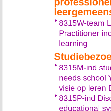
professione
leergemeen
8315W-team Li
Practitioner in
learning
Studiebezo
8315M-ind stud
needs school Y
visie op lere
8315P-ind Disc
educational sy