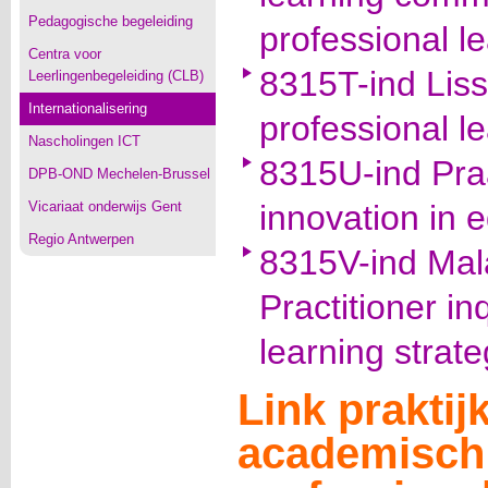
Pedagogische begeleiding
professional l
Centra voor
8315T-ind Liss
Leerlingenbegeleiding (CLB)
Internationalisering
professional l
Nascholingen ICT
8315U-ind Pra
DPB-OND Mechelen-Brussel
Vicariaat onderwijs Gent
innovation in 
Regio Antwerpen
8315V-ind Mal
Practitioner in
learning strat
Link prakti
academisch 