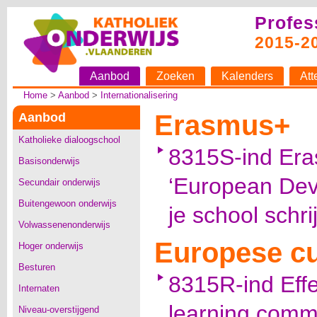
Profes
2015-2
Aanbod
Zoeken
Kalenders
Att
Home
>
Aanbod
>
Internationalisering
Erasmus+
Aanbod
Katholieke dialoogschool
8315S-ind Era
Basisonderwijs
‘European Dev
Secundair onderwijs
Buitengewoon onderwijs
je school schri
Volwassenenonderwijs
Europese c
Hoger onderwijs
Besturen
8315R-ind Effe
Internaten
learning commu
Niveau-overstijgend