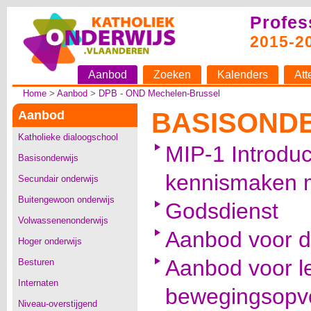
Profes
2015-2
Aanbod
Zoeken
Kalenders
Att
Home
>
Aanbod
>
DPB - OND Mechelen-Brussel
BASISOND
Aanbod
Katholieke dialoogschool
MIP-1 Introduc
Basisonderwijs
kennismaken m
Secundair onderwijs
Buitengewoon onderwijs
Godsdienst
Volwassenenonderwijs
Aanbod voor di
Hoger onderwijs
Aanbod voor l
Besturen
Internaten
bewegingsopv
Niveau-overstijgend