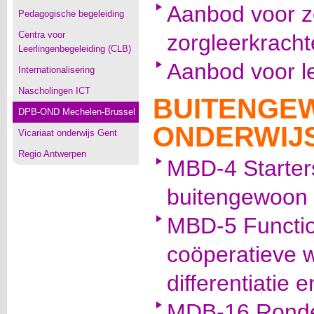
Aanbod voor z
Pedagogische begeleiding
Centra voor
zorgleerkracht
Leerlingenbegeleiding (CLB)
Aanbod voor l
Internationalisering
Nascholingen ICT
BUITENGE
DPB-OND Mechelen-Brussel
ONDERWIJ
Vicariaat onderwijs Gent
Regio Antwerpen
MBD-4 Starters
buitengewoon 
MBD-5 Functio
coöperatieve 
differentiatie 
MDB-16 Ronde