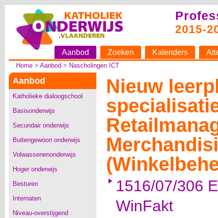
Profes
2015-2
Aanbod
Zoeken
Kalenders
Att
Home
>
Aanbod
>
Nascholingen ICT
Nieuw leerp
Aanbod
Katholieke dialoogschool
specialisati
Basisonderwijs
Retailmanag
Secundair onderwijs
Merchandis
Buitengewoon onderwijs
Volwassenenonderwijs
(Winkelbehe
Hoger onderwijs
1516/07/306 E
Besturen
Internaten
WinFakt
Niveau-overstijgend