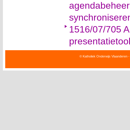
agendabeheer 
synchronisere
1516/07/705 Al
presentatietoo
© Katholiek Onderwijs Vlaanderen -