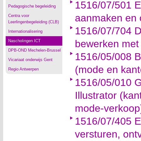
1516/07/501 E
Pedagogische begeleiding
aanmaken en 
Centra voor
Leerlingenbegeleiding (CLB)
1516/07/704 Di
Internationalisering
bewerken met
Nascholingen ICT
DPB-OND Mechelen-Brussel
1516/05/008 Ba
Vicariaat onderwijs Gent
(mode en kant
Regio Antwerpen
1516/05/010 
Illustrator (ka
mode-verkoop
1516/07/405 Ef
versturen, ont