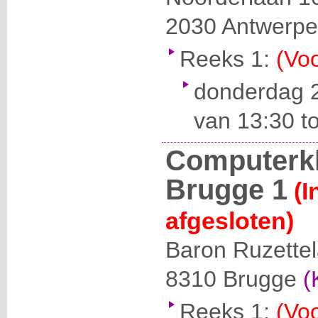
2030
Antwerp
Reeks 1:
(Voo
donderdag 
van 13:30 to
Computerk
Brugge 1
(I
afgesloten)
Baron Ruzette
8310
Brugge
(
Reeks 1:
(Voo