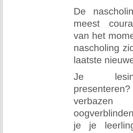
De nascholi
meest couran
van het momen
nascholing z
laatste nieuwe
Je lesin
presentere
verbaz
oogverblinde
je je leerl