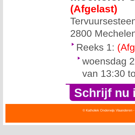
(Afgelast)
Tervuursestee
2800
Mechele
Reeks 1:
(Afg
woensdag 2
van 13:30 t
Schrijf nu 
© Katholiek Onderwijs Vlaanderen -