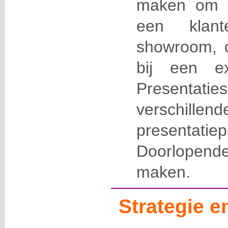
maken om t
een klant
showroom, 
bij een ex
Presenta
verschillend
presentati
Doorlopen
maken.
Strategie 