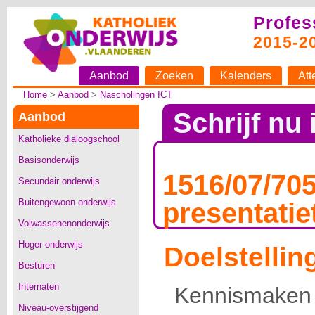
Profes
2015-2
Aanbod
Zoeken
Kalenders
Att
Home
>
Aanbod
>
Nascholingen ICT
Schrijf nu 
Aanbod
Katholieke dialoogschool
Basisonderwijs
1516/07/705
Secundair onderwijs
Buitengewoon onderwijs
presentatie
Volwassenenonderwijs
Hoger onderwijs
Doelstellin
Besturen
Internaten
Kennisma
Niveau-overstijgend