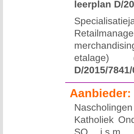
leerplan D/2
Specialisatiej
Retailmana
merchandisi
etalage) 
D/2015/7841/
Aanbieder:
Nascholin
Katholiek On
SO i.s.m. E