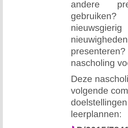
andere pres
gebruik
nieuwsgieri
nieuwighe
presentere
nascholing vo
Deze naschol
volgende com
doelstellinge
leerplannen: