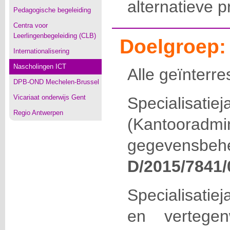
alternatieve p
Pedagogische begeleiding
Centra voor
Leerlingenbegeleiding (CLB)
Doelgroep:
Internationalisering
Nascholingen ICT
Alle geïnterr
DPB-OND Mechelen-Brussel
Vicariaat onderwijs Gent
Specialisatie
Regio Antwerpen
(Kantoora
gegevensbehe
D/2015/7841/
Specialisati
en vertegen