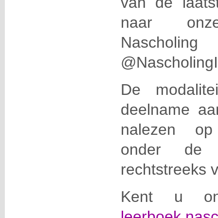
van de laats
naar onze
Nascholi
@NascholingIC
De modalite
deelname aan 
nalezen 
onder de r
rechtstreeks 
Kent u onz
leerboek.nasc