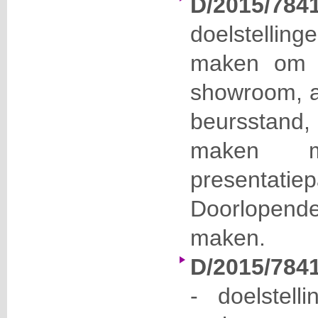
D/2015/784
doelstellin
maken om t
showroom, a
beursstand,
maken me
presentati
Doorlopen
maken.
D/2015/784
- doelstell