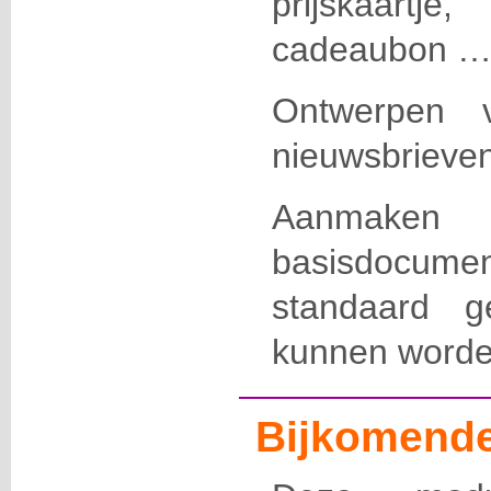
prijskaart
cadeaubon 
Ontwerpen v
nieuwsbrieven
Aanmaken
basisdocum
standaard g
kunnen worde
Bijkomende