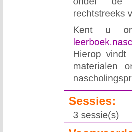
onder de r
rechtstreeks 
Kent u onz
leerboek.nasc
Hierop vindt 
materialen o
nascholingspr
Sessies:
3 sessie(s)