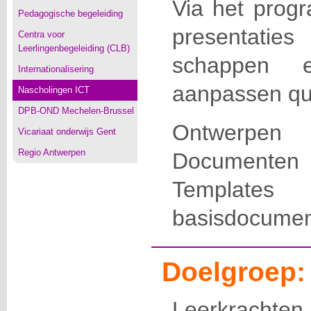
Via het progr
Pedagogische begeleiding
presentat
Centra voor
Leerlingenbegeleiding (CLB)
schappen 
Internationalisering
aanpassen qu
Nascholingen ICT
DPB-OND Mechelen-Brussel
Ontwerpe
Vicariaat onderwijs Gent
Regio Antwerpen
Documente
Template
basisdocumen
Doelgroep:
Leerkrachten