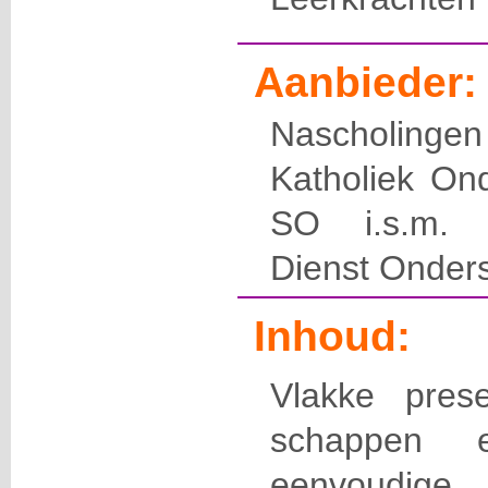
Aanbieder:
Nascholin
Katholiek On
SO i.s.m. E
Dienst Onder
Inhoud:
Vlakke pres
schappen 
eenvoudige 