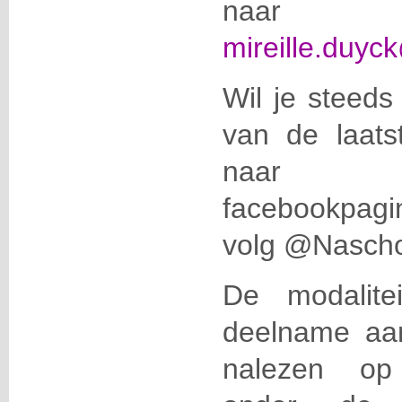
naar
mireille.duyc
Wil je steeds
van de laats
naa
facebookpag
volg @Naschol
De modalite
deelname aan 
nalezen 