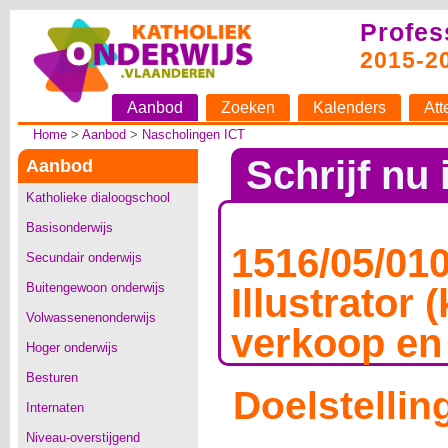
Profes
2015-2
Aanbod
Zoeken
Kalenders
Att
Home
>
Aanbod
>
Nascholingen ICT
Schrijf nu 
Aanbod
Katholieke dialoogschool
Basisonderwijs
1516/05/01
Secundair onderwijs
Buitengewoon onderwijs
Illustrator 
Volwassenenonderwijs
verkoop en
Hoger onderwijs
Besturen
Doelstellin
Internaten
Niveau-overstijgend