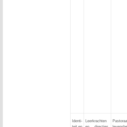
Identi-
Leerkrachten
Pas
teit en
en directies
levensbe