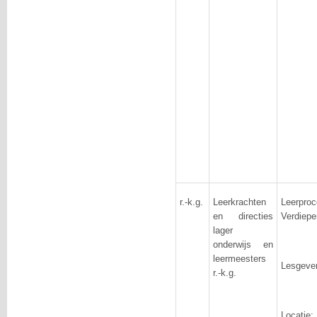
r.-k.g.
Leerkrachten
Leerpr
en directies
Verdiep
lager
onderwijs en
leermeesters
Lesgeve
r.-k.g.
Locat