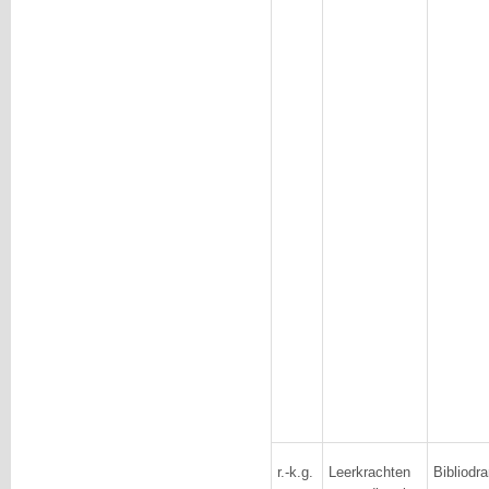
r.-k.g.
Leerkrachten
Bibliodr