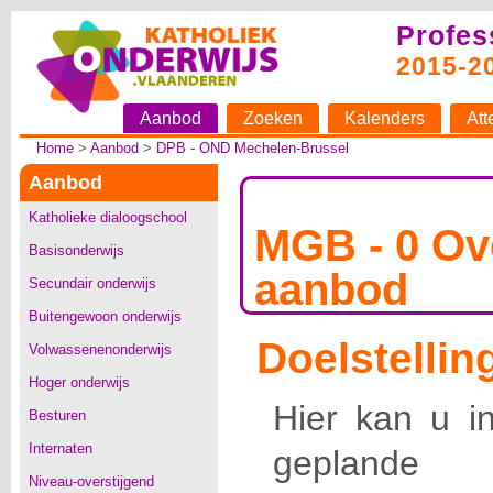
Profes
2015-2
Aanbod
Zoeken
Kalenders
Att
Home
>
Aanbod
>
DPB - OND Mechelen-Brussel
Aanbod
Katholieke dialoogschool
MGB - 0 Ov
Basisonderwijs
aanbod
Secundair onderwijs
Buitengewoon onderwijs
Doelstellin
Volwassenenonderwijs
Hoger onderwijs
Hier kan u i
Besturen
Internaten
geplande a
Niveau-overstijgend