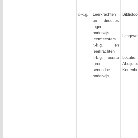
r.-k.g.
Leerkrachten
Biblioloo
en directies
lager
onderwijs,
Lesgever
leermeesters
r.-k.g. en
leerkrachten
r.-k.g. eerste
Locat
jaren
Abdij
secundair
Kortenbe
onderwijs