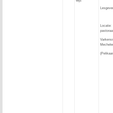
wijs
Lesgever
Locati
pastoraa
Varken
Mechele
(Pelikaa