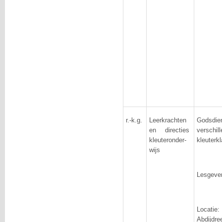
r.-k.g.
Leerkrachten
Godsdien
en directies
verschi
kleuteronder-
kleuterk
wijs
Lesgever
Locat
Abdij