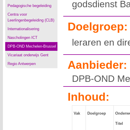
godsdienst Ba
Pedagogische begeleiding
Centra voor
Leerlingenbegeleiding (CLB)
Doelgroep:
Internationalisering
Nascholingen ICT
leraren en di
DPB-OND Mechelen-Brussel
Vicariaat onderwijs Gent
Aanbieder:
Regio Antwerpen
DPB-OND Mec
Inhoud:
Vak
Doelgroep
Onderwe
Titel