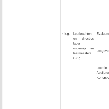
r.-k.g.
Leerkrachten
Evaluere
en directies
lager
onderwijs en
Lesgeve
leermeesters
r.-k.g.
Locat
Abdij
Kortenbe