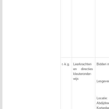
r.-k.g.
Leerkrachten
Bidden m
en directies
kleuteronder-
wijs
Lesgever
Locat
Abdij
Kortenbe