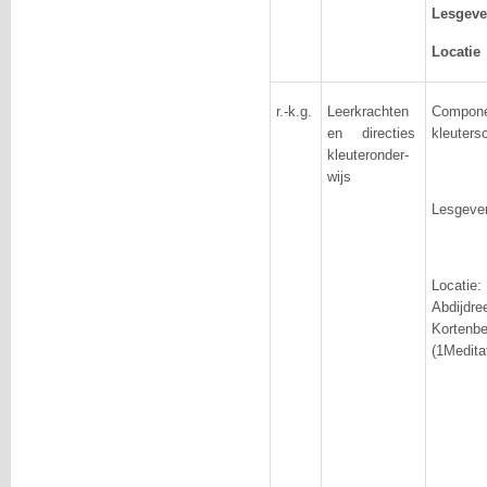
Lesgeve
Locatie
r.-k.g.
Leerkrachten
Compon
en directies
kleuters
kleuteronder-
wijs
Lesgever
Locat
Abdij
Kortenbe
(1Medita