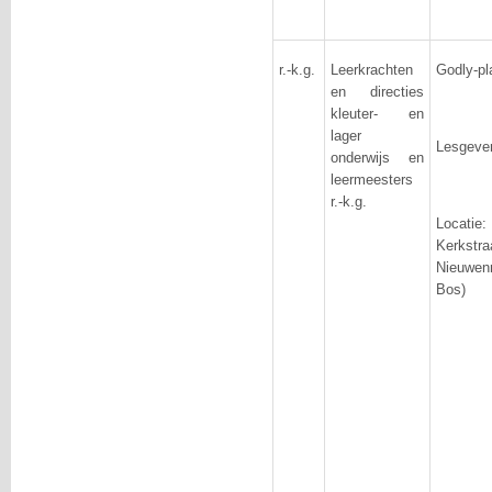
r.-k.g.
Leerkrachten
Godly-pl
en directies
kleuter- en
lager
Lesgeve
onderwijs en
leermeesters
r.-k.g.
Locatie
Kerks
Nieuwenr
Bos)