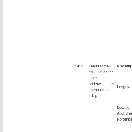
r.-k.g.
Leerkrachten
Krachtlij
en directies
lager
onderwijs en
Lesgeve
leermeesters
r.-k.g.
Locat
Abdij
Kortenbe