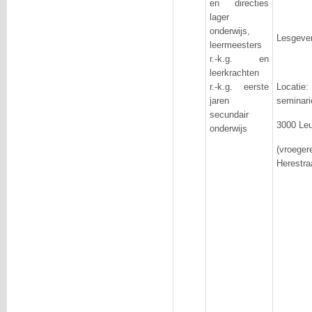
en directies
lager
onderwijs,
Lesgever
leermeesters
r.-k.g. en
leerkrachten
r.-k.g. eerste
Locatie
jaren
seminar
secundair
3000 Le
onderwijs
(vroege
Herestra