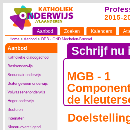
Profes
2015-2
Aanbod
Zoeken
Kalenders
Att
Home
>
Aanbod
>
DPB - OND Mechelen-Brussel
Schrijf nu 
Aanbod
Katholieke dialoogschool
Basisonderwijs
MGB - 1
Secundair onderwijs
Buitengewoon onderwijs
Component
Volwassenenonderwijs
de kleuters
Hoger onderwijs
Besturen
Doelstellin
Internaten
Niveau-overstijgend