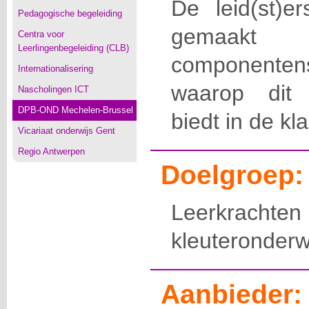
De leid(st)e
Pedagogische begeleiding
gemaa
Centra voor
Leerlingenbegeleiding (CLB)
componenten
Internationalisering
waarop dit 
Nascholingen ICT
DPB-OND Mechelen-Brussel
biedt in de kla
Vicariaat onderwijs Gent
Regio Antwerpen
Doelgroep:
Leerkrach
kleuteronderw
Aanbieder: