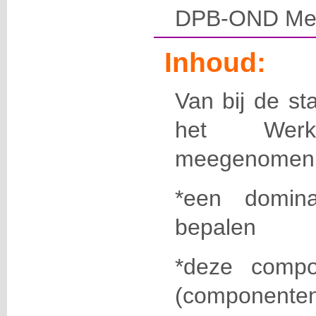
DPB-OND Mec
Inhoud:
Van bij de st
het Werkp
meegenomen
*een domin
bepalen
*deze compo
(componente