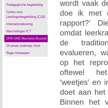
wordt vaak de
Pedagogische begeleiding
doe ik met 
Centra voor
Leerlingenbegeleiding (CLB)
rapport?’ D
Internationalisering
omdat leerkr
Nascholingen ICT
DPB-OND Mechelen-Brussel
de traditi
Vicariaat onderwijs Gent
evalueren, wa
Regio Antwerpen
op het repr
oftewel h
‘weetjes’ en 
doet aan het 
Binnen het v