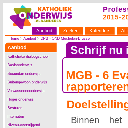
Profes
2015-2
Aanbod
Zoeken
Kalenders
Att
Home
>
Aanbod
>
DPB - OND Mechelen-Brussel
Schrijf nu 
Aanbod
Katholieke dialoogschool
Basisonderwijs
MGB - 6 Ev
Secundair onderwijs
Buitengewoon onderwijs
rapportere
Volwassenenonderwijs
Hoger onderwijs
Doelstellin
Besturen
Internaten
Binnen het 
Niveau-overstijgend