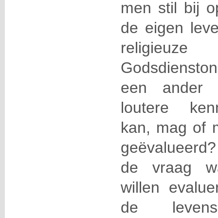
men stil bij 
de eigen lev
religi
Godsdienstond
een ander e
loutere ken
kan, mag of 
geëvalueerd? 
de vraag wa
willen evalu
de levens