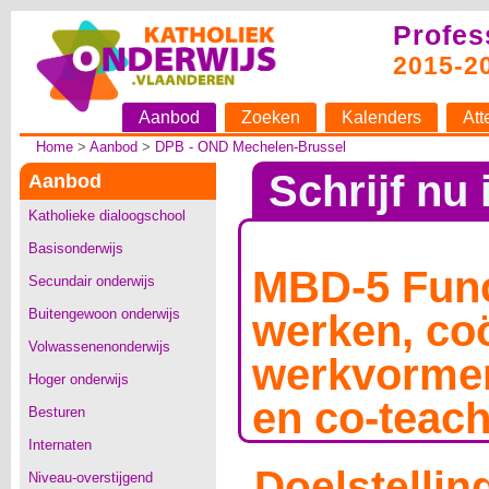
Profes
2015-2
Aanbod
Zoeken
Kalenders
Att
Home
>
Aanbod
>
DPB - OND Mechelen-Brussel
Schrijf nu 
Aanbod
Katholieke dialoogschool
Basisonderwijs
MBD-5 Func
Secundair onderwijs
Buitengewoon onderwijs
werken, co
Volwassenenonderwijs
werkvormen,
Hoger onderwijs
en co-teac
Besturen
Internaten
Doelstellin
Niveau-overstijgend