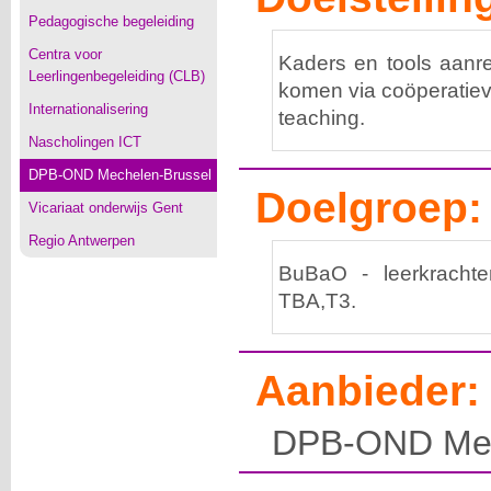
Pedagogische begeleiding
Centra voor
Kaders en tools aanre
Leerlingenbegeleiding (CLB)
komen via coöperatieve
Internationalisering
teaching.
Nascholingen ICT
DPB-OND Mechelen-Brussel
Doelgroep:
Vicariaat onderwijs Gent
Regio Antwerpen
BuBaO - leerkrachte
TBA,T3.
Aanbieder:
DPB-OND Mec