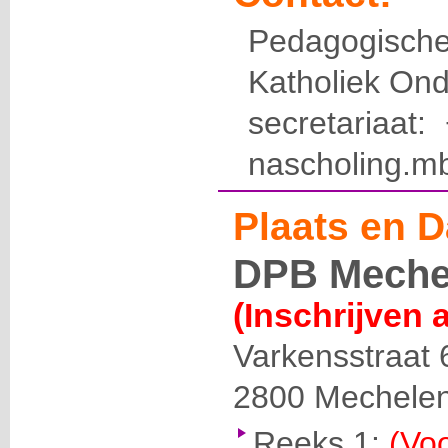
Pedagogis
Katholiek Ond
secretariaat
nascholing.m
Plaats en D
DPB Meche
(Inschrijven 
Varkensstraat 
2800
Mechele
Reeks 1:
(Voo