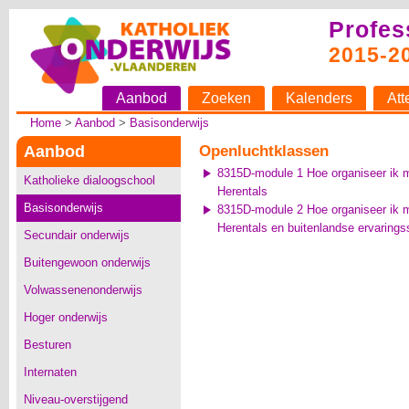
Profes
2015-2
Aanbod
Zoeken
Kalenders
Att
Home
>
Aanbod
>
Basisonderwijs
Aanbod
Openluchtklassen
8315D-module 1 Hoe organiseer ik 
Katholieke dialoogschool
Herentals
Basisonderwijs
8315D-module 2 Hoe organiseer ik 
Herentals en buitenlandse ervarings
Secundair onderwijs
Buitengewoon onderwijs
Volwassenenonderwijs
Hoger onderwijs
Besturen
Internaten
Niveau-overstijgend