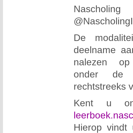
Nascholi
@NascholingIC
De modalite
deelname aan 
nalezen 
onder de r
rechtstreeks 
Kent u onz
leerboek.nasc
Hierop vindt 