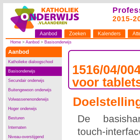
Profes
2015-2
Aanbod
Zoeken
Kalenders
Att
Home
>
Aanbod
>
Basisonderwijs
Aanbod
Katholieke dialoogschool
1516/04/00
Basisonderwijs
voor tablet
Secundair onderwijs
Buitengewoon onderwijs
Doelstellin
Volwassenenonderwijs
Hoger onderwijs
De basisha
Besturen
Internaten
touch-inter
Niveau-overstijgend