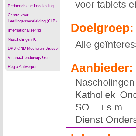
voor tablets 
Pedagogische begeleiding
Centra voor
Leerlingenbegeleiding (CLB)
Doelgroep:
Internationalisering
Nascholingen ICT
Alle geïntere
DPB-OND Mechelen-Brussel
Vicariaat onderwijs Gent
Aanbieder:
Regio Antwerpen
Nascholin
Katholiek On
SO i.s.m. E
Dienst Onder