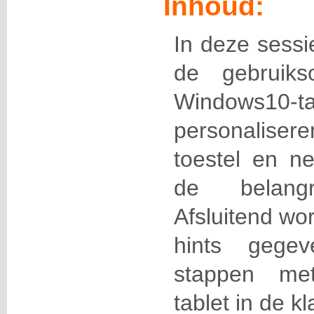
Inhoud:
In deze sessi
de gebruik
Windows
personaliser
toestel en n
de belangri
Afsluitend wo
hints gege
stappen me
tablet in de kl