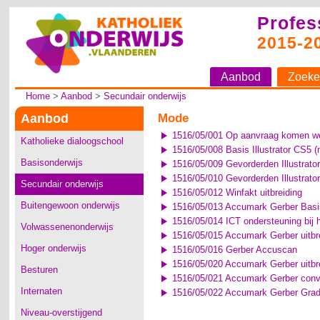
Profes
2015-2
Aanbod
Zoeke
Home
>
Aanbod
>
Secundair onderwijs
Aanbod
Mode
1516/05/001 Op aanvraag komen we 
Katholieke dialoogschool
1516/05/008 Basis Illustrator CS5 
Basisonderwijs
1516/05/009 Gevorderden Illustrato
1516/05/010 Gevorderden Illustrato
Secundair onderwijs
1516/05/012 Winfakt uitbreiding
Buitengewoon onderwijs
1516/05/013 Accumark Gerber Basi
1516/05/014 ICT ondersteuning bij 
Volwassenenonderwijs
1516/05/015 Accumark Gerber uitbre
Hoger onderwijs
1516/05/016 Gerber Accuscan
1516/05/020 Accumark Gerber uitbr
Besturen
1516/05/021 Accumark Gerber conv
Internaten
1516/05/022 Accumark Gerber Grad
Niveau-overstijgend