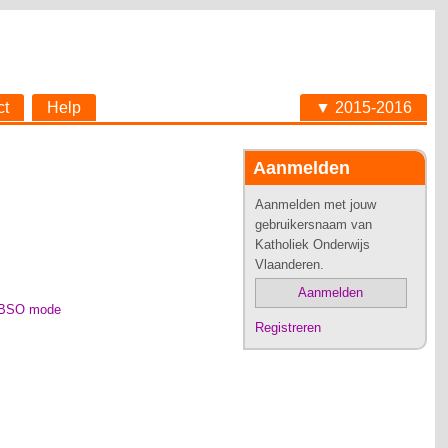
ct
Help
▼ 2015-2016
Aanmelden
Aanmelden met jouw
gebruikersnaam van
Katholiek Onderwijs
Vlaanderen.
Aanmelden
ad BSO mode
Registreren