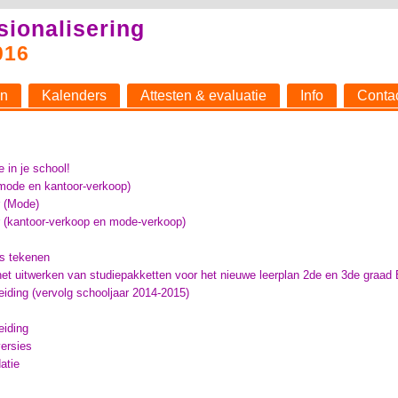
sionalisering
016
n
Kalenders
Attesten & evaluatie
Info
Conta
in je school!
(mode en kantoor-verkoop)
r (Mode)
r (kantoor-verkoop en mode-verkoop)
s tekenen
het uitwerken van studiepakketten voor het nieuwe leerplan 2de en 3de gra
iding (vervolg schooljaar 2014-2015)
eiding
ersies
atie