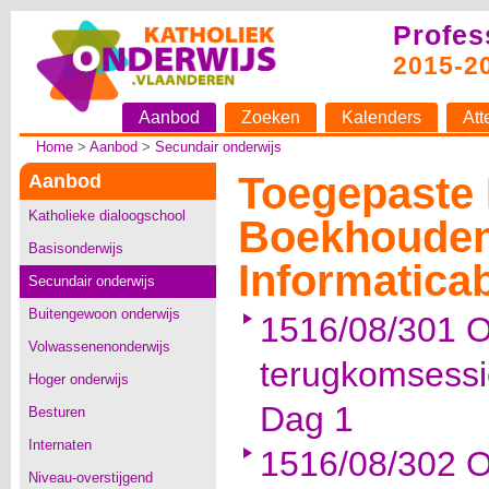
Profes
2015-2
Aanbod
Zoeken
Kalenders
Att
Home
>
Aanbod
>
Secundair onderwijs
Toegepaste 
Aanbod
Katholieke dialoogschool
Boekhouden-
Basisonderwijs
Informatica
Secundair onderwijs
Buitengewoon onderwijs
1516/08/301 O
Volwassenenonderwijs
terugkomsess
Hoger onderwijs
Dag 1
Besturen
Internaten
1516/08/302 O
Niveau-overstijgend