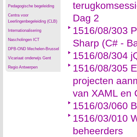
terugkomsess
Pedagogische begeleiding
Dag 2
Centra voor
Leerlingenbegeleiding (CLB)
1516/08/303 P
Internationalisering
Nascholingen ICT
Sharp (C# - Ba
DPB-OND Mechelen-Brussel
1516/08/304 j
Vicariaat onderwijs Gent
1516/08/305 
Regio Antwerpen
projecten aan
van XAML en 
1516/03/060 B
1516/03/010 W
beheerders