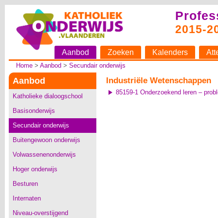
Profes
2015-2
Aanbod
Zoeken
Kalenders
Att
Home
>
Aanbod
>
Secundair onderwijs
Aanbod
Industriële Wetenschappen
85159-1 Onderzoekend leren – pro
Katholieke dialoogschool
Basisonderwijs
Secundair onderwijs
Buitengewoon onderwijs
Volwassenenonderwijs
Hoger onderwijs
Besturen
Internaten
Niveau-overstijgend