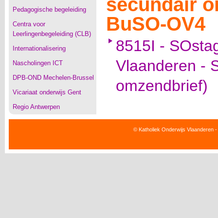
secundair o
Pedagogische begeleiding
BuSO-OV4
Centra voor
Leerlingenbegeleiding (CLB)
8515I - SOsta
Internationalisering
Vlaanderen - 
Nascholingen ICT
DPB-OND Mechelen-Brussel
omzendbrief)
Vicariaat onderwijs Gent
Regio Antwerpen
© Katholiek Onderwijs Vlaanderen -