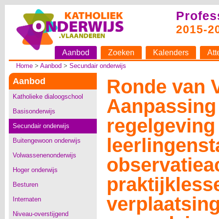
Profes
2015-2
Aanbod
Zoeken
Kalenders
Att
Home
>
Aanbod
>
Secundair onderwijs
Ronde van V
Aanbod
Katholieke dialoogschool
Aanpassing
Basisonderwijs
regelgeving
Secundair onderwijs
leerlingenst
Buitengewoon onderwijs
Volwassenenonderwijs
observatieac
Hoger onderwijs
praktijkless
Besturen
verplaatsing
Internaten
Niveau-overstijgend