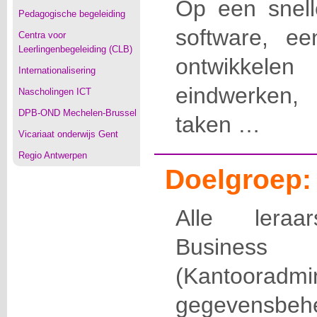
Op een snell
Pedagogische begeleiding
software, ee
Centra voor
Leerlingenbegeleiding (CLB)
ontwikkele
Internationalisering
eindwerken, 
Nascholingen ICT
DPB-OND Mechelen-Brussel
taken …
Vicariaat onderwijs Gent
Regio Antwerpen
Doelgroep:
Alle leraar
Busine
(Kantoora
gegevensbehe