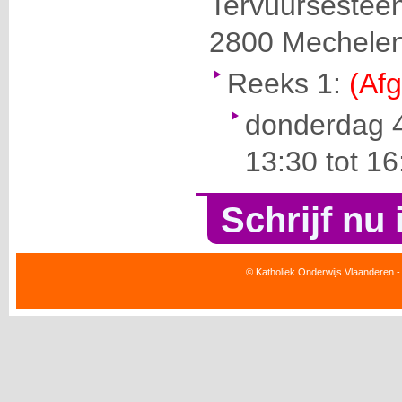
Tervuursestee
2800
Mechele
Reeks 1:
(Afg
donderdag 4
13:30 tot 1
Schrijf nu 
© Katholiek Onderwijs Vlaanderen -