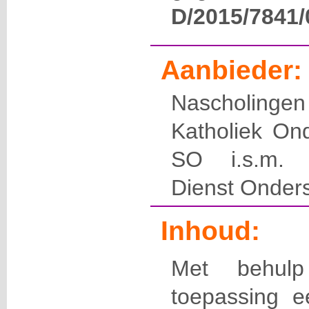
D/2015/7841/
Aanbieder:
Nascholin
Katholiek On
SO i.s.m. E
Dienst Onder
Inhoud:
Met behul
toepassing e