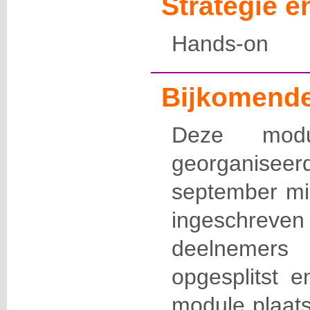
Strategie 
Hands-on
Bijkomende
Deze modu
georganisee
september mi
ingeschrev
deelnemers
opgesplitst 
module plaats