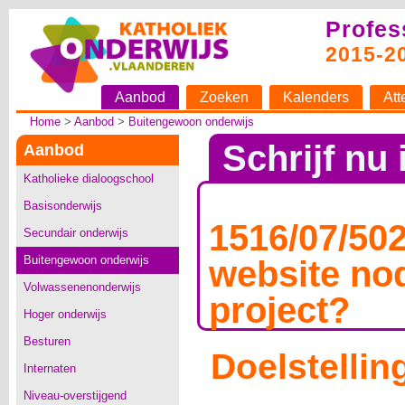
Profes
2015-2
Aanbod
Zoeken
Kalenders
Att
Home
>
Aanbod
>
Buitengewoon onderwijs
Schrijf nu 
Aanbod
Katholieke dialoogschool
Basisonderwijs
1516/07/502
Secundair onderwijs
Buitengewoon onderwijs
website no
Volwassenenonderwijs
project?
Hoger onderwijs
Besturen
Doelstellin
Internaten
Niveau-overstijgend