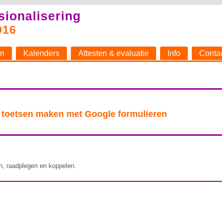
sionalisering
016
n
Kalenders
Attesten & evaluatie
Info
Conta
 toetsen maken met Google formulieren
n, raadplegen en koppelen.