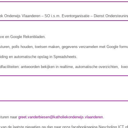
ek Onderwijs Vlaanderen – SO i.s.m. Eventorganisatie – Dienst Ondersteunin
ive en Google Rekenbladen.
turen, polls houden, toetsen maken, gegevens verzamelen met Google formu
eiding en automatische opslag in Spreadsheets.
faciliteiten: antwoorden bekijken in realtime, automatische overzichten, kwot
sturen naar
greet.vanderbiesen@katholiekonderwijs.vlaanderen
.
n van de laatste nieuwtjes ga dan naar onze facebookpagina Nascholing ICT o