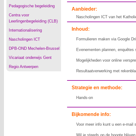
Pedagogische begeleiding
Aanbieder:
Centra voor
Nascholingen ICT van het Katholi
Leerlingenbegeleiding (CLB)
Inhoud:
Internationalisering
Formulieren maken via Google Dr
Nascholingen ICT
DPB-OND Mechelen-Brussel
Evenementen plannen, enquêtes s
Vicariaat onderwijs Gent
Mogelijkheden voor online verspr
Regio Antwerpen
Resultaatverwerking met rekenblad
Strategie en methode:
Hands-on
Bijkomende info:
Voor meer info kunt u een e-mail 
Wil je steeds op de hoogte blijve