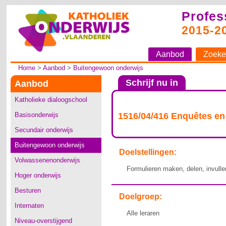
Profes
2015-2
Aanbod
Zoeke
Home
>
Aanbod
>
Buitengewoon onderwijs
Schrijf nu in
Aanbod
Katholieke dialoogschool
Basisonderwijs
1516/04/416 Enquêtes en
Secundair onderwijs
Buitengewoon onderwijs
Doelstellingen:
Volwassenenonderwijs
Formulieren maken, delen, invulle
Hoger onderwijs
Besturen
Doelgroep:
Internaten
Alle leraren
Niveau-overstijgend