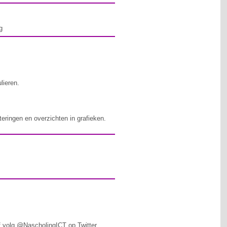
g
lieren.
eringen en overzichten in grafieken.
f volg @NascholingICT op Twitter.