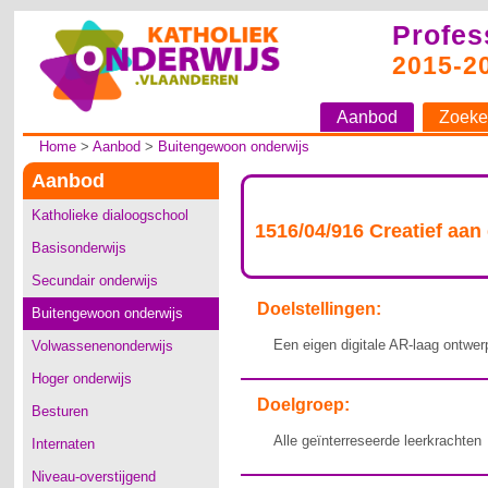
Profes
2015-2
Aanbod
Zoeke
Home
>
Aanbod
>
Buitengewoon onderwijs
Aanbod
Katholieke dialoogschool
1516/04/916 Creatief aan
Basisonderwijs
Secundair onderwijs
Doelstellingen:
Buitengewoon onderwijs
Een eigen digitale AR-laag ontwe
Volwassenenonderwijs
Hoger onderwijs
Doelgroep:
Besturen
Alle geïnterreseerde leerkrachten
Internaten
Niveau-overstijgend