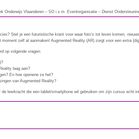
ek Onderwijs Vlaanderen – SO i.s.m. Eventorganisatie – Dienst Ondersteunin
cies? Stel je een futuristische krant voor waar foto’s tot leven komen, nieuw
dit moment zelf al aanmaken! Augmented Reality (AR) zorgt voor een extra (digi
oord op volgende vragen:
)?
eality laag aan?
lingen? En hoe openene ze het?
ssingen van Augmented Reality?
 de leerkracht die een tablet/smartphone wil gebruiken om zijn cursus echt in