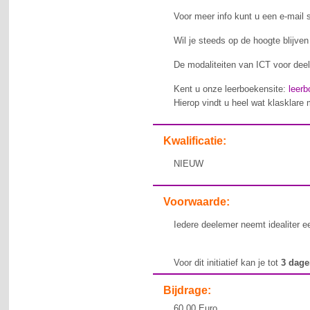
Voor meer info kunt u een e-mail 
Wil je steeds op de hoogte blijve
De modaliteiten van ICT voor deel
Kent u onze leerboekensite:
leerb
Hierop vindt u heel wat klasklare 
Kwalificatie:
NIEUW
Voorwaarde:
Iedere deelemer neemt idealiter e
Voor dit initiatief kan je tot
3 dag
Bijdrage:
60,00 Euro