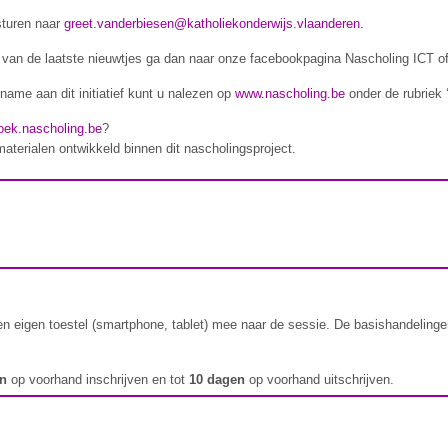
sturen naar
greet.vanderbiesen@katholiekonderwijs.vlaanderen.
n van de laatste nieuwtjes ga dan naar onze facebookpagina Nascholing ICT o
name aan dit initiatief kunt u nalezen op
www.nascholing.be
onder de rubriek 
oek.nascholing.be
?
materialen ontwikkeld binnen dit nascholingsproject.
en eigen toestel (smartphone, tablet) mee naar de sessie. De basishandelingen
en
op voorhand inschrijven en tot
10 dagen
op voorhand uitschrijven.