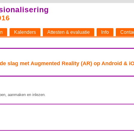
sionalisering
016
n
Kalenders
Attesten & evaluatie
Info
Conta
 de slag met Augmented Reality (AR) op Android & i
rpen, aanmaken en inlezen.