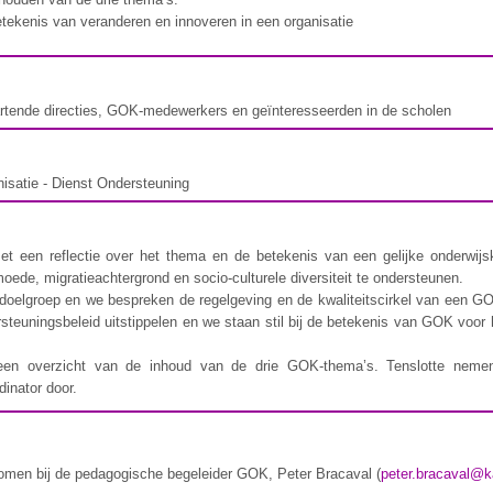
tekenis van veranderen en innoveren in een organisatie
rtende directies, GOK-medewerkers en geïnteresseerden in de scholen
isatie - Dienst Ondersteuning
t een reflectie over het thema en de betekenis van een gelijke onderwijs
oede, migratieachtergrond en socio-culturele diversiteit te ondersteunen.
de doelgroep en we bespreken de regelgeving en de kwaliteitscirkel van een
rsteuningsbeleid uitstippelen en we staan stil bij de betekenis van GOK voo
een overzicht van de inhoud van de drie GOK-thema’s. Tenslotte nemen
inator door.
omen bij de pedagogische begeleider GOK, Peter Bracaval (
peter.bracaval@k