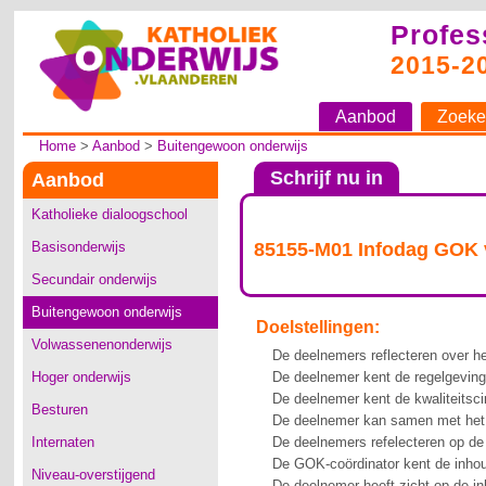
Profes
2015-2
Aanbod
Zoeke
Home
>
Aanbod
>
Buitengewoon onderwijs
Schrijf nu in
Aanbod
Katholieke dialoogschool
Basisonderwijs
85155-M01 Infodag GOK v
Secundair onderwijs
Buitengewoon onderwijs
Doelstellingen:
Volwassenenonderwijs
De deelnemers reflecteren over h
Hoger onderwijs
De deelnemer kent de regelgevin
De deelnemer kent de kwaliteitsc
Besturen
De deelnemer kan samen met het 
Internaten
De deelnemers refelecteren op de
De GOK-coördinator kent de inhoud
Niveau-overstijgend
De deelnemer heeft zicht op de i