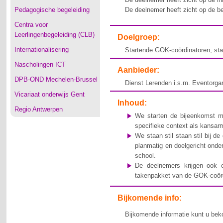
Pedagogische begeleiding
De deelnemer heeft zicht op de be
Centra voor
Leerlingenbegeleiding (CLB)
Doelgroep:
Internationalisering
Startende GOK-coördinatoren, sta
Nascholingen ICT
Aanbieder:
DPB-OND Mechelen-Brussel
Dienst Lerenden i.s.m. Eventorgan
Vicariaat onderwijs Gent
Inhoud:
Regio Antwerpen
We starten de bijeenkomst me
specifieke context als kansarm
We staan stil staan stil bij 
planmatig en doelgericht onde
school.
De deelnemers krijgen ook 
takenpakket van de GOK-coörd
Bijkomende info:
Bijkomende informatie kunt u bek