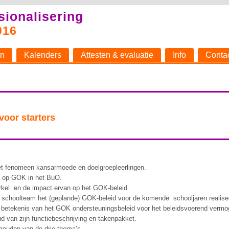
sionalisering
016
n
Kalenders
Attesten & evaluatie
Info
Conta
oor starters
et fenomeen kansarmoede en doelgroepleerlingen.
g op GOK in het BuO.
irkel en de impact ervan op het GOK-beleid.
schoolteam het (geplande) GOK-beleid voor de komende schooljaren realise
 betekenis van het GOK ondersteuningsbeleid voor het beleidsvoerend vermo
 van zijn functiebeschrijving en takenpakket.
nhouden van de drie thema’s.