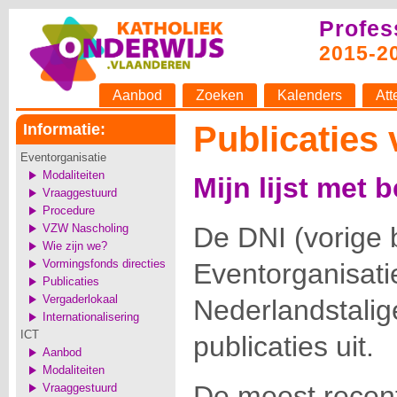
Profes
2015-2
Aanbod
Zoeken
Kalenders
Att
Publicaties
Informatie:
Eventorganisatie
Modaliteiten
Mijn lijst met 
Vraaggestuurd
Procedure
VZW Nascholing
De DNI (vorige
Wie zijn we?
Vormingsfonds directies
Eventorganisati
Publicaties
Vergaderlokaal
Nederlandstalig
Internationalisering
ICT
publicaties uit.
Aanbod
Modaliteiten
De meest recente
Vraaggestuurd