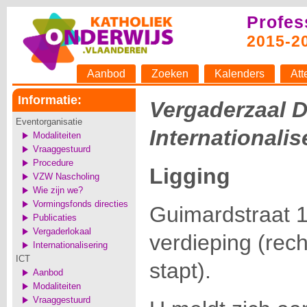
Profes
2015-2
Aanbod
Zoeken
Kalenders
Att
Informatie:
Vergaderzaal D
Eventorganisatie
Internationalis
Modaliteiten
Vraaggestuurd
Procedure
Ligging
VZW Nascholing
Wie zijn we?
Vormingsfonds directies
Guimardstraat 1
Publicaties
Vergaderlokaal
verdieping (rechts
Internationalisering
ICT
stapt).
Aanbod
Modaliteiten
Vraaggestuurd