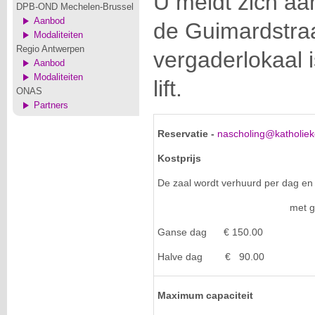
U meldt zich aan
DPB-OND Mechelen-Brussel
Aanbod
de Guimardstra
Modaliteiten
Regio Antwerpen
vergaderlokaal 
Aanbod
Modaliteiten
lift.
ONAS
Partners
Reservatie -
nascholing@katholiek
Kostprijs
De zaal wordt verhuurd per dag en 
met gebruik van v
Ganse dag € 150.00 € 
Halve dag € 90.00 € 
Maximum capaciteit