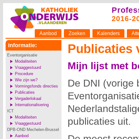
Profes
2016-2
Aanbod
Zoeken
Kalenders
Att
Publicaties
Informatie:
Eventorganisatie
Modaliteiten
Mijn lijst met 
Vraaggestuurd
Procedure
Wie zijn we?
De DNI (vorige
Vormingsfonds directies
Publicaties
Eventorganisati
Vergaderlokaal
Internationalisering
Nederlandstalig
ICT
Modaliteiten
publicaties uit.
Vraaggestuurd
DPB-OND Mechelen-Brussel
De meest recente
Aanbod