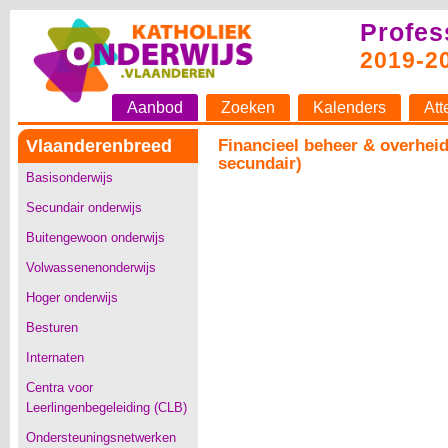
Profes
2019-2
Aanbod
Zoeken
Kalenders
Att
Vlaanderenbreed
Financieel beheer & overhei
secundair)
Basisonderwijs
Secundair onderwijs
Buitengewoon onderwijs
Volwassenenonderwijs
Hoger onderwijs
Besturen
Internaten
Centra voor
Leerlingenbegeleiding (CLB)
Ondersteuningsnetwerken