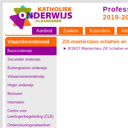
Profes
2019-2
Aanbod
Zoeken
Kalenders
Att
Vlaanderenbreed
Zill-masterclass schatten en
8/19/37 Masterclass Zill 'schatten e
Basisonderwijs
Secundair onderwijs
Buitengewoon onderwijs
Volwassenenonderwijs
Hoger onderwijs
Besturen
Internaten
Centra voor
Leerlingenbegeleiding (CLB)
Ondersteuningsnetwerken